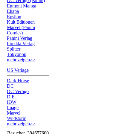
DC Vertigo (Panini)
Egmont Manga
Ehapa
Epsilon
Kult Editionen
Marvel (Panini
Comics)
Panini Verlag
Piredda Verlag
Splitter
Tokyopop
mehr zeigen>>
US Verlage
Dark Horse
DC
DC Vertigo
D.E.
IDW
Image
Marvel
Wildstorm
mehr zeigen>>
Besucher
384657600