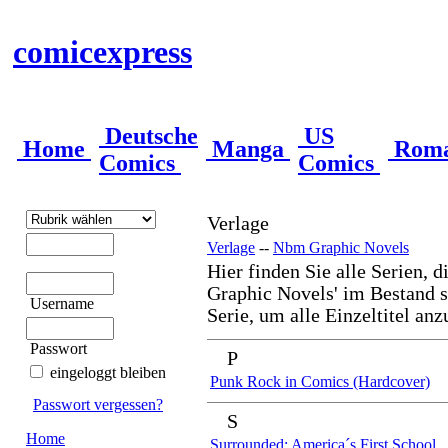
comicexpress
Deutsche
US
Home
Manga
Rom
Comics
Comics
Verlage
Verlage
--
Nbm Graphic Novels
Hier finden Sie alle Serien, 
Graphic Novels' im Bestand s
Username
Serie, um alle Einzeltitel anz
Passwort
P
eingeloggt bleiben
Punk Rock in Comics (Hardcover)
Passwort vergessen?
S
Home
Surrounded: America´s First School