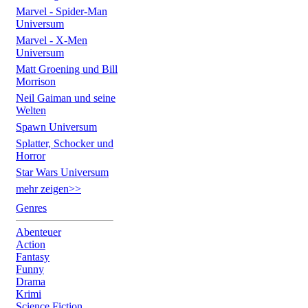
Marvel - Spider-Man
Universum
Marvel - X-Men
Universum
Matt Groening und Bill
Morrison
Neil Gaiman und seine
Welten
Spawn Universum
Splatter, Schocker und
Horror
Star Wars Universum
mehr zeigen>>
Genres
Abenteuer
Action
Fantasy
Funny
Drama
Krimi
Science Fiction