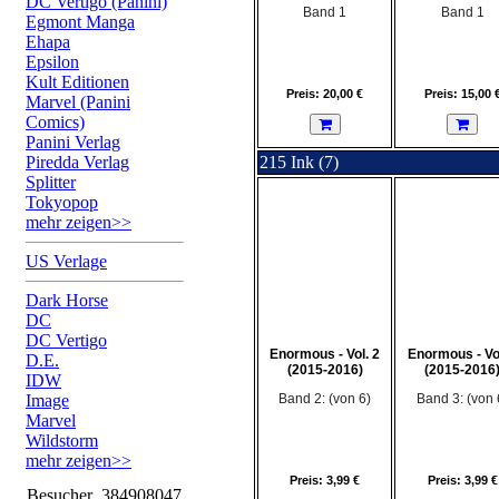
DC Vertigo (Panini)
Band 1
Band 1
Egmont Manga
Ehapa
Epsilon
Kult Editionen
Preis: 20,00 €
Preis: 15,00 
Marvel (Panini
Comics)
Panini Verlag
Piredda Verlag
215 Ink (7)
Splitter
Tokyopop
mehr zeigen>>
US Verlage
Dark Horse
DC
DC Vertigo
Enormous - Vol. 2
Enormous - Vol
D.E.
(2015-2016)
(2015-2016
IDW
Image
Band 2: (von 6)
Band 3: (von 
Marvel
Wildstorm
mehr zeigen>>
Preis: 3,99 €
Preis: 3,99 €
Besucher
384908047