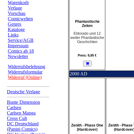
Warenkorb
Verlage
Vorschau
Comicwelten
Phantastische
Genres
Zeiten
Kataloge
Eldorado und 12
Links
weiter Phantastische
Service/AGB
Geschichten
Impressum
Comics ab 18
Preis: 9,95 €
Newsletter
Widerrufsbelehrung
Widerrufsformular
2000 AD
Widerruf (Online)
Deutsche Verlage
Bunte Dimension
Carlsen
Carlsen Manga
Cross Cult
DC Deutschland
Zenith - Phase One
Zenith - Phase
(Panini Comics)
(Hardcover)
(Hardcover