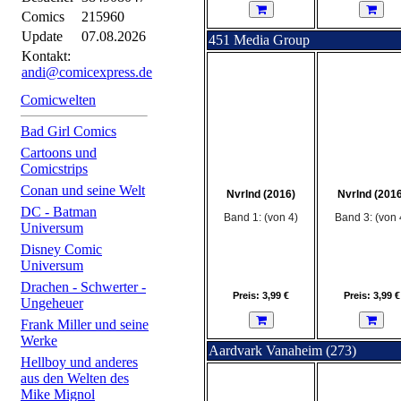
Comics
215960
Update
07.08.2026
451 Media Group
Kontakt:
andi@comicexpress.de
Comicwelten
Bad Girl Comics
Cartoons und
Comicstrips
Conan und seine Welt
Nvrlnd (2016)
Nvrlnd (2016
DC - Batman
Band 1: (von 4)
Band 3: (von 
Universum
Disney Comic
Universum
Drachen - Schwerter -
Preis: 3,99 €
Preis: 3,99 €
Ungeheuer
Frank Miller und seine
Werke
Aardvark Vanaheim (273)
Hellboy und anderes
aus den Welten des
Mike Mignol