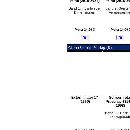
im All (2016-2021)
im All (2016-2
Band 1: Irrgarten der
Band 2: Geister
Dimensionen
Vergangenhe
Preis: 14,90 €
Preis: 14,90 
Alpha Comic Verlag (9)
Exterminator 17
Schwermetal
(1990)
Präsentiert (1
1998)
Band 12: Rork - 
1: Fragment