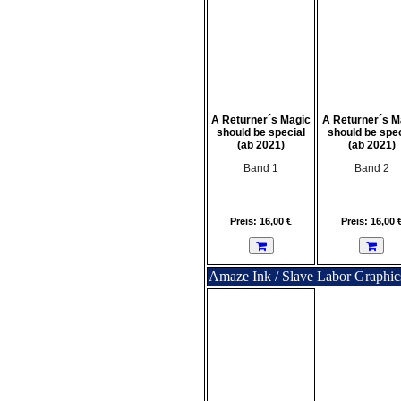
A Returner´s Magic
A Returner´s M
should be special
should be spec
(ab 2021)
(ab 2021)
Band 1
Band 2
Preis: 16,00 €
Preis: 16,00 
Amaze Ink / Slave Labor Graphic