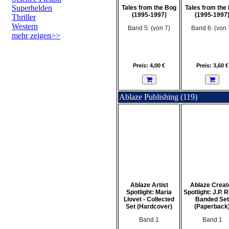
Superhelden
Tales from the Bog
Tales from the
(1995-1997)
(1995-1997
Thriller
Western
Band 5: (von 7)
Band 6: (von 
mehr zeigen>>
Preis: 4,00 €
Preis: 3,60 €
Ablaze Publishing (119)
Ablaze Artist
Ablaze Creat
Spotlight: Maria
Spotlight: J.P. R
Llovet - Collected
Banded Set
Set (Hardcover)
(Paperback
Band 1
Band 1