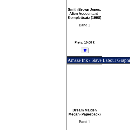
Smith Brown Jones:
Alien Accountant -
Komplettsatz (1998)
Band 1
Preis: 10,00 €
Amaze Ink / Slave Labour Graphi
Dream Maiden
Megan (Paperback)
Band 1