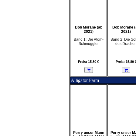
Bob Morane (ab
Bob Morane (
2021)
2021)
Band 1: Die Atom-
Band 2: Die S
Schmuggler
des Drache
Preis: 15,80 €
Preis: 15,80 
Alligator Farm
Perry unser Mann
Perry unser M