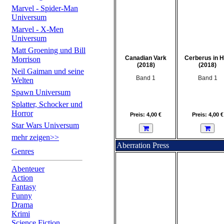
Marvel - Spider-Man
Universum
Marvel - X-Men
Universum
Matt Groening und Bill
Canadian Vark
Cerberus in H
Morrison
(2018)
(2018)
Neil Gaiman und seine
Band 1
Band 1
Welten
Spawn Universum
Splatter, Schocker und
Horror
Preis: 4,00 €
Preis: 4,00 €
Star Wars Universum
mehr zeigen>>
Aberration Press
Genres
Abenteuer
Action
Fantasy
Funny
Drama
Krimi
Science Fiction