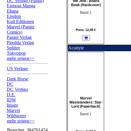
DC Vertigo (Panini)
the Jedi - Board
Book (Hardcover)
Egmont Manga
Ehapa
Band 1
Epsilon
Kult Editionen
Marvel (Panini
Preis: 12,99 €
Comics)
Panini Verlag
Piredda Verlag
Splitter
Aconyte
Tokyopop
mehr zeigen>>
US Verlage
Dark Horse
DC
DC Vertigo
D.E.
Marvel
IDW
Wastelanders: Star-
Image
Lord (Paperback)
Marvel
Band 1
Wildstorm
mehr zeigen>>
Besucher
384701474