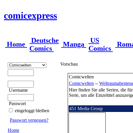
comicexpress
Deutsche
US
Home
Manga
Rom
Comics
Comics
Vorschau
Comicwelten
Comicwelten
--
Weltraumabenteu
Hier finden Sie alle Serien, die f
Username
Serie, um alle Einzeltitel anzuzeig
Passwort
451 Media Group
eingeloggt bleiben
Passwort vergessen?
Home