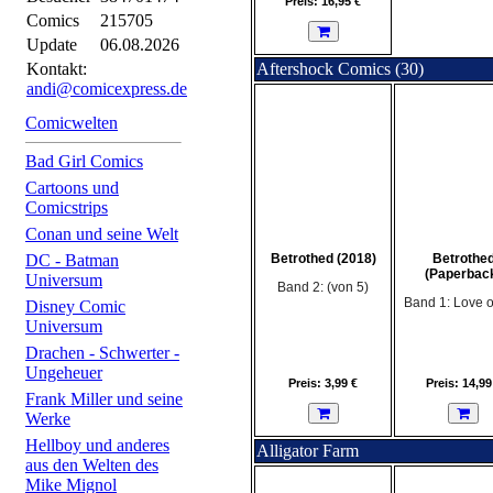
Preis: 16,95 €
Comics
215705
Update
06.08.2026
Kontakt:
Aftershock Comics (30)
andi@comicexpress.de
Comicwelten
Bad Girl Comics
Cartoons und
Comicstrips
Conan und seine Welt
DC - Batman
Betrothed (2018)
Betrothe
(Paperbac
Universum
Band 2: (von 5)
Band 1: Love o
Disney Comic
Universum
Drachen - Schwerter -
Ungeheuer
Preis: 3,99 €
Preis: 14,99
Frank Miller und seine
Werke
Hellboy und anderes
Alligator Farm
aus den Welten des
Mike Mignol