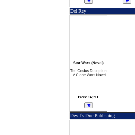
Del Rey
Star Wars (Novel)
The Cestus Deception
- A Clone Wars Novel
Preis: 14,99 €
Devil´s Due Publishing