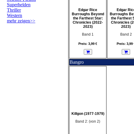
Superhelden
Thriller
Edgar Rice
Edgar Ric
Burroughs Beyond
Burroughs Be
Western
the Farthest Star:
the Farthest 
mehr zeigen>>
Chronicles (2022-
Chronicles (2
2023)
2023)
Band 1
Band 2
Preis: 3,99 €
Preis: 3,99 
Bangro
Killgon (1977-1979)
Band 2: (von 2)