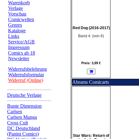
Warenkorb
Verlage
Vorschau
Comicwelten
Genres
Red Dog (2016-2017)
Kataloge
Links
Band 4: (von 6)
Service/AGB
Impressum
Comics ab 18
Newsletter
Preis: 3,99 €
Widerrufsbelehrung
Widerrufsformular
Widerruf (Online)
Abrams Comicarts
Deutsche Verlage
Bunte Dimension
Carlsen
Carlsen Manga
Cross Cult
DC Deutschland
(Panini Comics)
Star Wars: Return of