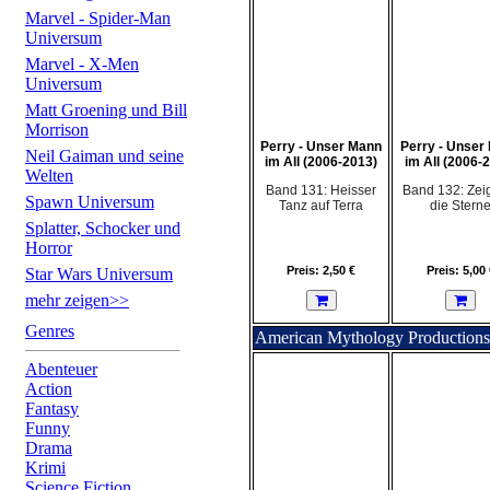
Marvel - Spider-Man
Universum
Marvel - X-Men
Universum
Matt Groening und Bill
Morrison
Perry - Unser Mann
Perry - Unser
Neil Gaiman und seine
im All (2006-2013)
im All (2006-
Welten
Band 131: Heisser
Band 132: Zei
Spawn Universum
Tanz auf Terra
die Stern
Splatter, Schocker und
Horror
Preis: 2,50 €
Preis: 5,00 
Star Wars Universum
mehr zeigen>>
Genres
American Mythology Productions
Abenteuer
Action
Fantasy
Funny
Drama
Krimi
Science Fiction