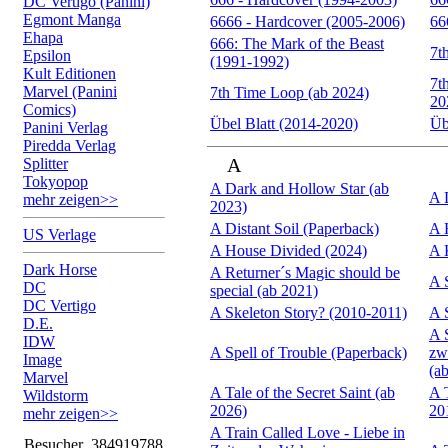
DC Vertigo (Panini)
Egmont Manga
6666 - Hardcover (2005-2006)
66
Ehapa
666: The Mark of the Beast
7t
Epsilon
(1991-1992)
Kult Editionen
7t
Marvel (Panini
7th Time Loop (ab 2024)
20
Comics)
Übel Blatt (2014-2020)
Üb
Panini Verlag
Piredda Verlag
Splitter
A
Tokyopop
A Dark and Hollow Star (ab
A 
mehr zeigen>>
2023)
A Distant Soil (Paperback)
A 
US Verlage
A House Divided (2024)
A 
Dark Horse
A Returner´s Magic should be
A 
DC
special (ab 2021)
DC Vertigo
A Skeleton Story? (2010-2011)
A 
D.E.
A 
IDW
A Spell of Trouble (Paperback)
zw
Image
(a
Marvel
A Tale of the Secret Saint (ab
A 
Wildstorm
2026)
20
mehr zeigen>>
A Train Called Love - Liebe in
Besucher
384919788