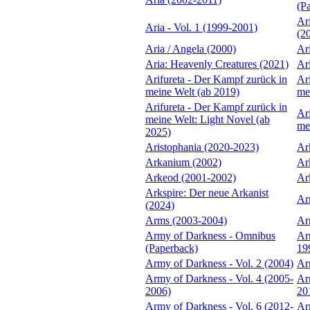
(P
Ar
Aria - Vol. 1 (1999-2001)
(2
Aria / Angela (2000)
Ar
Aria: Heavenly Creatures (2021)
Ar
Arifureta - Der Kampf zurück in
Ar
meine Welt (ab 2019)
me
Arifureta - Der Kampf zurück in
Ar
meine Welt: Light Novel (ab
me
2025)
Aristophania (2020-2023)
Ar
Arkanium (2002)
Ar
Arkeod (2001-2002)
Ar
Arkspire: Der neue Arkanist
Ar
(2024)
Arms (2003-2004)
Ar
Army of Darkness - Omnibus
Ar
(Paperback)
19
Army of Darkness - Vol. 2 (2004)
Ar
Army of Darkness - Vol. 4 (2005-
Ar
2006)
20
Army of Darkness - Vol. 6 (2012-
Ar