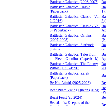
Battlestar Galactica (2006-2007)
Ba
Battlestar Galactica Classic
Bat
(Paperback)
1 
Battlestar Galactica: Classic - Vol.
Bat
2 (2016)
3 
Battlestar Galactica: Classic - Vol.
Bat
3 (Paperback)
Ap
Battlestar Galactica: Origins
Bat
(2007-2008)
(P
Battlestar Galactica: Starbuck
Bat
(1996)
(2
Battlestar Galactica: Tales from
Bat
the Fleet - Omnibus (Paperback)
Ap
Battlestar Galactica: The Enemy
Bat
Within (1995-1996)
20
Battlestar Galactica: Zarek
Ba
(Paperback)
Be Not Afraid (2025-2026)
Be
Be
Bear Pirate Viking Queen (2024)
(P
Beast Feast (ab 2024)
Be
Beastlands: Keepers of the
Be