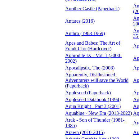
Ano
Another Castle (Paperback)
(2
An
Antares (2016)
20
An
Anthro (1968-1969)
35
Apes and Babes: The Art of
Ap
Frank Cho (Hardcover)
Aphrodite IX - Vol. 1 (2000-
Ap
2002)
Apocalipstix, The (2008)
Ap
Apparently, Disillusioned
Adventurers will save the World
Ap
(Paperback)
Appleseed (Paperback)
Ap
Appleseed Databook (1994)
Aq
Aqua Knight - Part 3 (2001)
Aq
Aquablue - New Era (2013-2022)
Aq
Arak - Son of Thunder (1981-
Ar
1985)
Arawn (2010-2015)
Ar