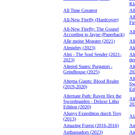
Kl
All Time Greatest
Al
Al
All-New Firefly (Hardcover)
Fi
All-New Firefly: The Gospel
Al
According to Jayne (Paperback)
Alle meine Monster (2021)
Al
Almighty (2023)
Al
Alpi - The Soul Sender (2021-
Al
2023)
de
Altered States: Purgatori -
Alt
Grindhouse (2025)
20
Al
Alterna Giants: Blood Realm
Sw
(2019-2020)
Ed
Alternate Path: Raven Hex the
Al
Swordmaiden - Deluxe Litho
20
Edition (2020)
Alunys Expedition durch Troy
Al
(2013)
Amazing Forest (2016-2016)
Am
Ambassadors (2023)
Am