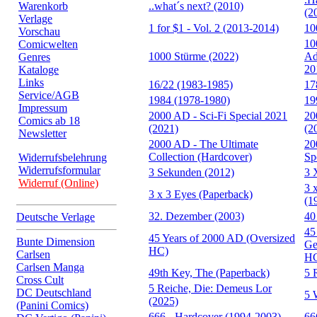
Warenkorb
..what´s next? (2010)
(2
Verlage
1 for $1 - Vol. 2 (2013-2014)
10
Vorschau
10
Comicwelten
1000 Stürme (2022)
Ad
Genres
20
Kataloge
Links
16/22 (1983-1985)
17
Service/AGB
1984 (1978-1980)
19
Impressum
2000 AD - Sci-Fi Special 2021
20
Comics ab 18
(2021)
(2
Newsletter
2000 AD - The Ultimate
20
Collection (Hardcover)
Sp
Widerrufsbelehrung
Widerrufsformular
3 Sekunden (2012)
3 
Widerruf (Online)
3 
3 x 3 Eyes (Paperback)
(1
32. Dezember (2003)
40
Deutsche Verlage
45
45 Years of 2000 AD (Oversized
Bunte Dimension
Ge
HC)
Carlsen
H
Carlsen Manga
49th Key, The (Paperback)
5 
Cross Cult
5 Reiche, Die: Demeus Lor
DC Deutschland
5 
(2025)
(Panini Comics)
666 - Hardcover (1994-2003)
66