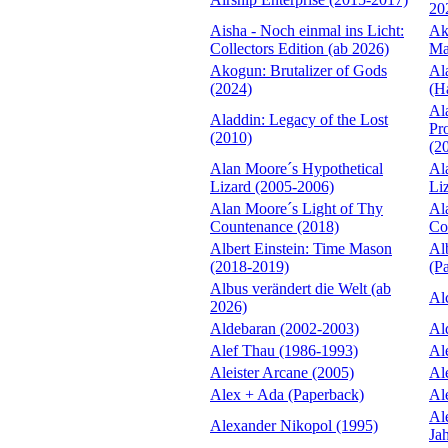
20
Aisha - Noch einmal ins Licht:
Ak
Collectors Edition (ab 2026)
Ma
Akogun: Brutalizer of Gods
Al
(2024)
(H
Al
Aladdin: Legacy of the Lost
Pr
(2010)
(2
Alan Moore´s Hypothetical
Al
Lizard (2005-2006)
Li
Alan Moore´s Light of Thy
Al
Countenance (2018)
Co
Albert Einstein: Time Mason
Al
(2018-2019)
(P
Albus verändert die Welt (ab
Al
2026)
Aldebaran (2002-2003)
Al
Alef Thau (1986-1993)
Al
Aleister Arcane (2005)
Al
Alex + Ada (Paperback)
Al
Al
Alexander Nikopol (1995)
Ja