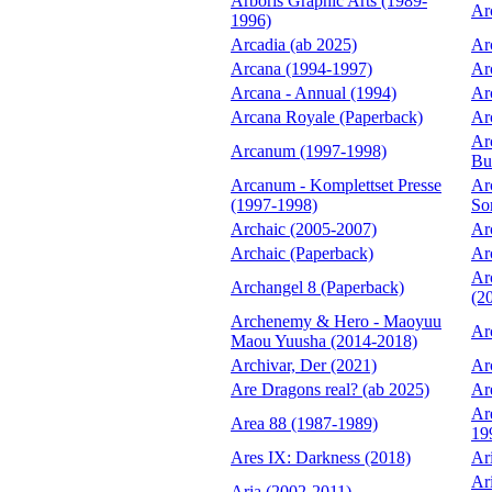
Arboris Graphic Arts (1989-
Ar
1996)
Arcadia (ab 2025)
Ar
Arcana (1994-1997)
Ar
Arcana - Annual (1994)
Ar
Arcana Royale (Paperback)
Ar
Ar
Arcanum (1997-1998)
Bu
Arcanum - Komplettset Presse
Ar
(1997-1998)
So
Archaic (2005-2007)
Ar
Archaic (Paperback)
Ar
Ar
Archangel 8 (Paperback)
(2
Archenemy & Hero - Maoyuu
Ar
Maou Yuusha (2014-2018)
Archivar, Der (2021)
Ar
Are Dragons real? (ab 2025)
Ar
Ar
Area 88 (1987-1989)
19
Ares IX: Darkness (2018)
Ar
Ar
Aria (2002-2011)