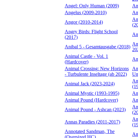
Angel: Only Human (2009)
An
Angelus (2009-2010)
An
An
Angor (2010-2014)
(2
Angry Birds: Flight School
An
(2017)
An
Anibal 5 - Gesamtausgabe (2018)
20
Animal Castle - Vol. 1
An
(Hardcover)
Animal Crossing: New Horizons
An
- Turbulente Inseltage (ab 2022)
Un
An
Animal Jack (2023-2024)
(1
Animal Mystic (1993-1995)
An
Animal Pound (Hardcover)
An
An
Animal Pound - Ashcan (2023)
(2
An
Annas Paradies (2011-2017)
(1
Annotated Sandman, The
An
(Oversized HC)