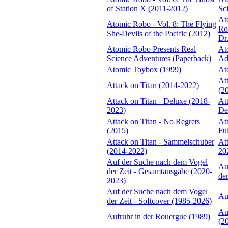
of Station X (2011-2012)
Sc
At
Atomic Robo - Vol. 8: The Flying
Ro
She-Devils of the Pacific (2012)
Dr
Atomic Robo Presents Real
At
Science Adventures (Paperback)
Ad
Atomic Toybox (1999)
At
Att
Attack on Titan (2014-2022)
(2
Attack on Titan - Deluxe (2018-
Att
2023)
De
Attack on Titan - No Regrets
At
(2015)
Fu
Attack on Titan - Sammelschuber
At
(2014-2022)
20
Auf der Suche nach dem Vogel
Au
der Zeit - Gesamtausgabe (2020-
de
2023)
Auf der Suche nach dem Vogel
Au
der Zeit - Softcover (1985-2026)
Au
Aufruhr in der Rouergue (1989)
(2