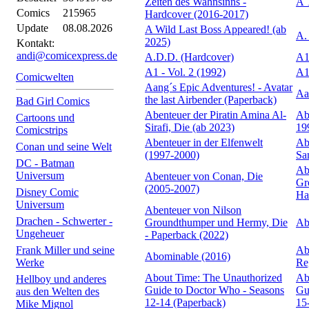
Zeiten des Wahnsinns -
A 
Comics
215965
Hardcover (2016-2017)
Update
08.08.2026
A Wild Last Boss Appeared! (ab
A.
2025)
Kontakt:
andi@comicexpress.de
A.D.D. (Hardcover)
A1
A1 - Vol. 2 (1992)
A1
Comicwelten
Aang´s Epic Adventures! - Avatar
Aa
the last Airbender (Paperback)
Bad Girl Comics
Abenteuer der Piratin Amina Al-
Ab
Cartoons und
Sirafi, Die (ab 2023)
19
Comicstrips
Abenteuer in der Elfenwelt
Ab
Conan und seine Welt
(1997-2000)
Sa
DC - Batman
Ab
Universum
Abenteuer von Conan, Die
Gr
(2005-2007)
Disney Comic
Ha
Universum
Abenteuer von Nilson
Drachen - Schwerter -
Groundthumper und Hermy, Die
Ab
Ungeheuer
- Paperback (2022)
Frank Miller und seine
Ab
Abominable (2016)
Werke
Re
About Time: The Unauthorized
Ab
Hellboy und anderes
Guide to Doctor Who - Seasons
Gu
aus den Welten des
12-14 (Paperback)
15
Mike Mignol