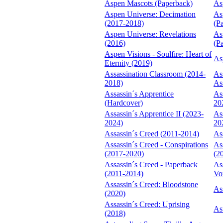
Aspen Mascots (Paperback)
As
Aspen Universe: Decimation
As
(2017-2018)
(P
Aspen Universe: Revelations
As
(2016)
(P
Aspen Visions - Soulfire: Heart of
As
Eternity (2019)
Assassination Classroom (2014-
As
2018)
As
Assassin´s Apprentice
As
(Hardcover)
20
Assassin´s Apprentice II (2023-
As
2024)
20
Assassin´s Creed (2011-2014)
As
Assassin´s Creed - Conspirations
As
(2017-2020)
(2
Assassin´s Creed - Paperback
As
(2011-2014)
Vo
Assassin´s Creed: Bloodstone
As
(2020)
Assassin´s Creed: Uprising
As
(2018)