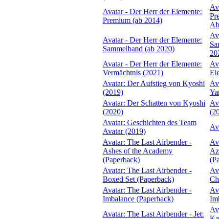
Av
Avatar - Der Herr der Elemente:
Pr
Premium (ab 2014)
Ab
Av
Avatar - Der Herr der Elemente:
Sa
Sammelband (ab 2020)
20
Avatar - Der Herr der Elemente:
Av
Vermächtnis (2021)
El
Avatar: Der Aufstieg von Kyoshi
Av
(2019)
Ya
Avatar: Der Schatten von Kyoshi
Av
(2020)
(2
Avatar: Geschichten des Team
Av
Avatar (2019)
Avatar: The Last Airbender -
Av
Ashes of the Academy
Az
(Paperback)
(P
Avatar: The Last Airbender -
Av
Boxed Set (Paperback)
Ch
Avatar: The Last Airbender -
Av
Imbalance (Paperback)
Im
Av
Avatar: The Last Airbender - Jet:
Kat