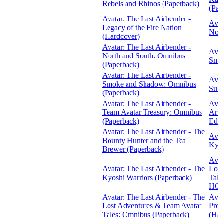
Rebels and Rhinos (Paperback)
(P
Avatar: The Last Airbender -
Av
Legacy of the Fire Nation
No
(Hardcover)
Avatar: The Last Airbender -
Av
North and South: Omnibus
Sm
(Paperback)
Avatar: The Last Airbender -
Av
Smoke and Shadow: Omnibus
Su
(Paperback)
Avatar: The Last Airbender -
Av
Team Avatar Treasury: Omnibus
Ar
(Paperback)
Ed
Avatar: The Last Airbender - The
Av
Bounty Hunter and the Tea
Ky
Brewer (Paperback)
Av
Avatar: The Last Airbender - The
Lo
Kyoshi Warriors (Paperback)
Ta
HC
Avatar: The Last Airbender - The
Av
Lost Adventures & Team Avatar
Pr
Tales: Omnibus (Paperback)
(H