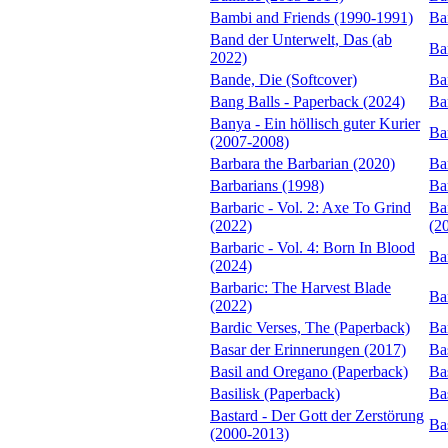
Bambi and Friends (1990-1991)
Ba
Band der Unterwelt, Das (ab
Ba
2022)
Bande, Die (Softcover)
Ba
Bang Balls - Paperback (2024)
Ba
Banya - Ein höllisch guter Kurier
Bar
(2007-2008)
Barbara the Barbarian (2020)
Ba
Barbarians (1998)
Ba
Barbaric - Vol. 2: Axe To Grind
Bar
(2022)
(2
Barbaric - Vol. 4: Born In Blood
Ba
(2024)
Barbaric: The Harvest Blade
Ba
(2022)
Bardic Verses, The (Paperback)
Ba
Basar der Erinnerungen (2017)
Ba
Basil and Oregano (Paperback)
Ba
Basilisk (Paperback)
Ba
Bastard - Der Gott der Zerstörung
Ba
(2000-2013)