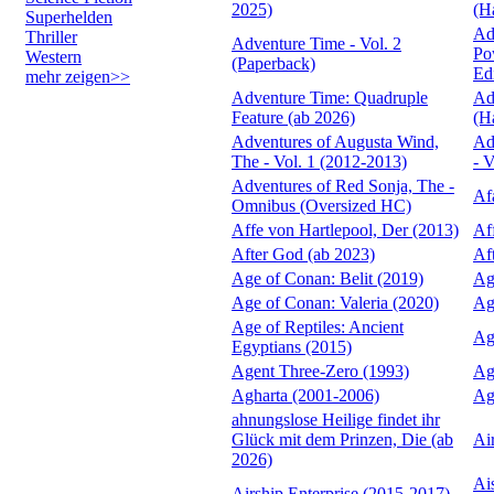
2025)
(H
Superhelden
Ad
Thriller
Adventure Time - Vol. 2
Po
Western
(Paperback)
Ed
mehr zeigen>>
Adventure Time: Quadruple
Ad
Feature (ab 2026)
(H
Adventures of Augusta Wind,
Ad
The - Vol. 1 (2012-2013)
- V
Adventures of Red Sonja, The -
Af
Omnibus (Oversized HC)
Affe von Hartlepool, Der (2013)
Af
After God (ab 2023)
Af
Age of Conan: Belit (2019)
Ag
Age of Conan: Valeria (2020)
Ag
Age of Reptiles: Ancient
Ag
Egyptians (2015)
Agent Three-Zero (1993)
Ag
Agharta (2001-2006)
Ag
ahnungslose Heilige findet ihr
Glück mit dem Prinzen, Die (ab
Ai
2026)
Ai
Airship Enterprise (2015-2017)