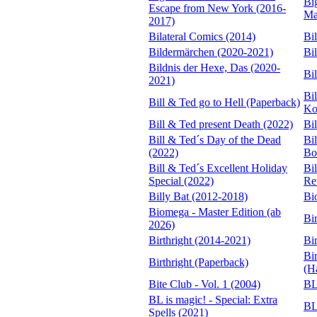
Bi
Escape from New York (2016-
Ma
2017)
Bilateral Comics (2014)
Bi
Bildermärchen (2020-2021)
Bi
Bildnis der Hexe, Das (2020-
Bi
2021)
Bil
Bill & Ted go to Hell (Paperback)
Ko
Bill & Ted present Death (2022)
Bi
Bill & Ted´s Day of the Dead
Bi
(2022)
Bo
Bill & Ted´s Excellent Holiday
Bi
Special (2022)
Re
Billy Bat (2012-2018)
Bi
Biomega - Master Edition (ab
Bi
2026)
Birthright (2014-2021)
Bi
Bir
Birthright (Paperback)
(H
Bite Club - Vol. 1 (2004)
BL
BL is magic! - Special: Extra
BL
Spells (2021)