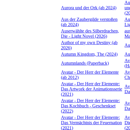
Au
Aurora und der Ork (ab 2024)
un
(2
Aus der Zaubergilde verstoßen
Au
(ab 2024)
Li
Auserwählte des Silberdrachen,
au
Die - Light Novel (2026)
Ma
Author of my own Destiny (ab
Au
2026)
Autumn Kingdom, The (2024)
Au
Av
Autumnlands (Paperback)
(H
Avatar - Der Herr der Elemente
Av
(ab 2012)
Ch
Avatar - Der Herr der Elemente:
Av
Das Artwork der Animationsserie
Da
(2021)
Avatar - Der Herr der Elemente:
Av
Das Kochbuch - Geschenkset
Da
(2022)
Avatar - Der Herr der Elemente:
Av
Das Vermächtnis der Feuernation
Di
(2021)
(2