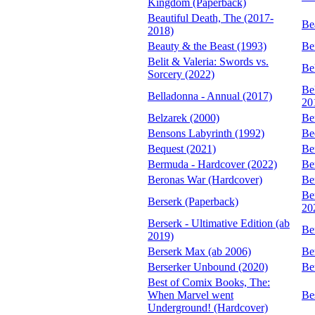
Kingdom (Paperback)
Beautiful Death, The (2017-
Be
2018)
Beauty & the Beast (1993)
Be
Belit & Valeria: Swords vs.
Be
Sorcery (2022)
Be
Belladonna - Annual (2017)
20
Belzarek (2000)
Be
Bensons Labyrinth (1992)
Be
Bequest (2021)
Be
Bermuda - Hardcover (2022)
Be
Beronas War (Hardcover)
Be
Be
Berserk (Paperback)
20
Berserk - Ultimative Edition (ab
Be
2019)
Berserk Max (ab 2006)
Be
Berserker Unbound (2020)
Be
Best of Comix Books, The:
When Marvel went
Be
Underground! (Hardcover)