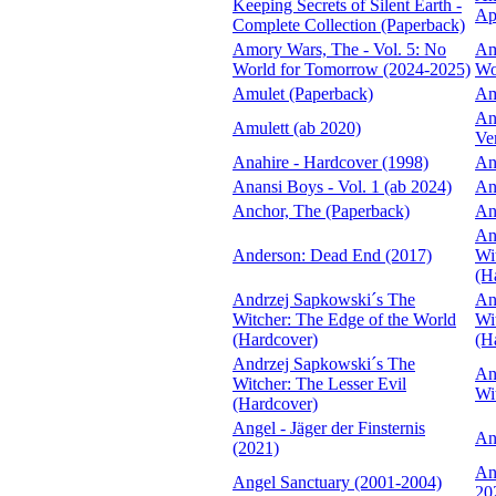
Keeping Secrets of Silent Earth -
Ap
Complete Collection (Paperback)
Amory Wars, The - Vol. 5: No
Am
World for Tomorrow (2024-2025)
Wo
Amulet (Paperback)
Am
An
Amulett (ab 2020)
Ver
Anahire - Hardcover (1998)
An
Anansi Boys - Vol. 1 (ab 2024)
An
Anchor, The (Paperback)
An
An
Anderson: Dead End (2017)
Wi
(H
Andrzej Sapkowski´s The
An
Witcher: The Edge of the World
Wi
(Hardcover)
(H
Andrzej Sapkowski´s The
An
Witcher: The Lesser Evil
Wi
(Hardcover)
Angel - Jäger der Finsternis
An
(2021)
An
Angel Sanctuary (2001-2004)
20