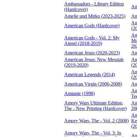
Ambassadors - Library Edition
Am
(Hardcover)
Amelie und Mirko (2023-2025)
Am
Am
American Gods (Hardcover)
(2
Am
American Gods - Vol. 2: My
Mo
Ainsel (2018-2019)
20
American Jesus (2020-2023)
Am
American Jesus: New Messiah
Am
(2019-2020)
(2
Am
American Legends (2014)
(2
American Virgin (2006-2008)
Am
Am
Amiante (1998)
Te
Amory Wars Ultimate Edition,
Am
The - New Printing (Hardcover)
20
Am
Amory Wars, The - Vol. 2 (2008)
Ke
(2
Amory Wars, The - Vol. 3: In
Am