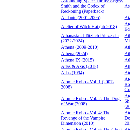
Astounding Space Thrills: Argosy
Smith and the Codex of
As
Reckoning (Paperback)
Atalante (2001-2005)
At
Ate
Atelier of Witch Hat (ab 2018)
Ed
Athanasia - Plötzlich Prinzessin
Ath
(2022-2024)
Mi
Athena (2009-2010)
At
Athena (2024)
At
Athena IX (2015)
At
Atlas & Axis (2018)
At
Atlas (1994)
At
At
Atomic Robo - Vol. 1 (2007-
Ro
2008)
Go
At
Atomic Robo - Vol. 2: The Dogs
Sh
of War (2008)
(2
Atomic Robo - Vol. 4: The
At
Revenge of the Vampire
De
Dimension (2010)
20
Atomic Robo - Vol. 6: The Ghost
At