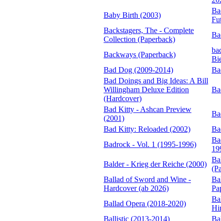
Bac
Baby Birth (2003)
Fu
Backstagers, The - Complete
Ba
Collection (Paperback)
ba
Backways (Paperback)
Bi
Bad Dog (2009-2014)
Ba
Bad Doings and Big Ideas: A Bill
Willingham Deluxe Edition
Ba
(Hardcover)
Bad Kitty - Ashcan Preview
Ba
(2001)
Bad Kitty: Reloaded (2002)
Ba
Ba
Badrock - Vol. 1 (1995-1996)
19
Ba
Balder - Krieg der Reiche (2000)
(P
Ballad of Sword and Wine -
Ba
Hardcover (ab 2026)
Pa
Ba
Ballad Opera (2018-2020)
Hi
Ballistic (2013-2014)
Bal