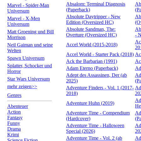
Absalom: Terminal Diagnosis
Ab
Marvel - Spider-Man
(Paperback)
(P
Universum
Absolute Daytripper - New
Ab
Marvel - X-Men
Edition (Oversized HC)
(O
Universum
Absolute Sandman, The:
Ab
Matt Groening und Bill
Overture (Oversized HC)
- 
Morrison
Ac
Accel World (2015-2018)
Neil Gaiman und seine
20
Welten
Accel World - Starter Pack (2018)
Ac
Spawn Universum
Ack the Barbarian (1991)
Ac
Splatter, Schocker und
Adam Eterno (Paperback)
Ad
Horror
Adept des Assassinen, Der (ab
Ad
Star Wars Universum
2025)
(P
mehr zeigen>>
Adventure Finders - Vol. 1 (2017-
Ad
2018)
20
Genres
Ad
Adventure Huhn (2019)
He
Abenteuer
Action
Adventure Time - Compendium
Ad
Fantasy
(Hardcover)
(P
Funny
Adventure Time - Halloween
Ad
Drama
Special (2026)
20
Krimi
Adventure Time - Vol. 2 (ab
Ad
Science Fiction