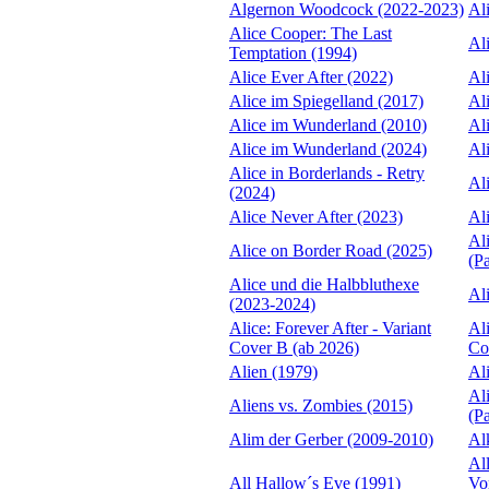
Algernon Woodcock (2022-2023)
Al
Alice Cooper: The Last
Al
Temptation (1994)
Alice Ever After (2022)
Al
Alice im Spiegelland (2017)
Al
Alice im Wunderland (2010)
Al
Alice im Wunderland (2024)
Al
Alice in Borderlands - Retry
Al
(2024)
Alice Never After (2023)
Al
Al
Alice on Border Road (2025)
(P
Alice und die Halbbluthexe
Al
(2023-2024)
Alice: Forever After - Variant
Ali
Cover B (ab 2026)
Co
Alien (1979)
Al
Al
Aliens vs. Zombies (2015)
(P
Alim der Gerber (2009-2010)
Al
All
All Hallow´s Eve (1991)
Vor