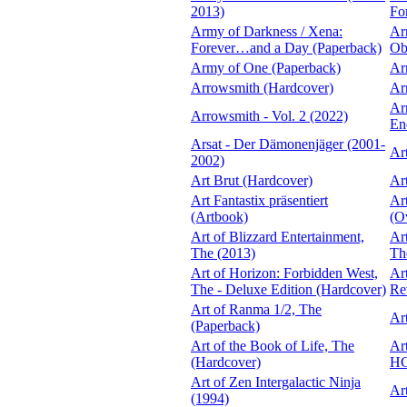
2013)
Fo
Army of Darkness / Xena:
Ar
Forever…and a Day (Paperback)
Ob
Army of One (Paperback)
Ar
Arrowsmith (Hardcover)
Ar
Ar
Arrowsmith - Vol. 2 (2022)
En
Arsat - Der Dämonenjäger (2001-
Ar
2002)
Art Brut (Hardcover)
Ar
Art Fantastix präsentiert
Ar
(Artbook)
(O
Art of Blizzard Entertainment,
Ar
The (2013)
Th
Art of Horizon: Forbidden West,
Art
The - Deluxe Edition (Hardcover)
Re
Art of Ranma 1/2, The
Ar
(Paperback)
Art of the Book of Life, The
Ar
(Hardcover)
HC
Art of Zen Intergalactic Ninja
Ar
(1994)