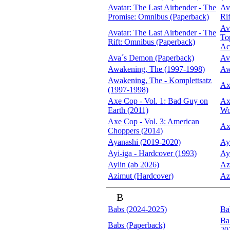
Avatar: The Last Airbender - The
Av
Promise: Omnibus (Paperback)
Ri
Av
Avatar: The Last Airbender - The
To
Rift: Omnibus (Paperback)
Ac
Ava´s Demon (Paperback)
Av
Awakening, The (1997-1998)
Aw
Awakening, The - Komplettsatz
Ax
(1997-1998)
Axe Cop - Vol. 1: Bad Guy on
Axe
Earth (2011)
Wo
Axe Cop - Vol. 3: American
Ax
Choppers (2014)
Ayanashi (2019-2020)
Ay
Ayi-iga - Hardcover (1993)
Ay
Aylin (ab 2026)
Az
Azimut (Hardcover)
Az
B
Babs (2024-2025)
Ba
Ba
Babs (Paperback)
20