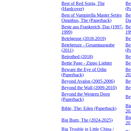
Best of Red Sonja, The
Bes
(Hardcover)
(P
Best of Vampirella Master Series
Be
Omnibus, The (Paperback)
Da
Beste aus Frankreich, Das (1997-
Be
1999)
19
Betelgeuse (2018-2019)
Be
Betelgeuze - Gesamtausgabe
Bet
(2011)
(P
Betrothed (2018)
Be
Bettie Page - Zippo Lighter
Be
Beware the Eye of Odin
Be
(Paperback)
20
Beyond Avalon (2005-2006)
Be
Beyond the Wall (2009-2010)
Be
Beyond the Western Deep
Be
(Paperback)
Bi
Bible, The: Eden (Paperback)
20
Bi
Big Burn, The (2024-2025)
20
Big Trouble in Little China /