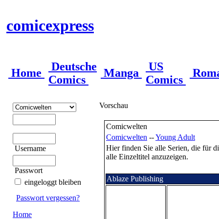
comicexpress
Deutsche
US
Home
Manga
Rom
Comics
Comics
Vorschau
Comicwelten
Comicwelten
--
Young Adult
Hier finden Sie alle Serien, die für
Username
alle Einzeltitel anzuzeigen.
Passwort
Ablaze Publishing
eingeloggt bleiben
Passwort vergessen?
Home