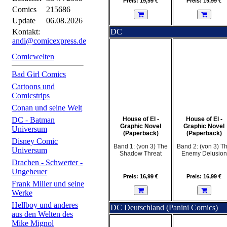
Preis: 19,99 €
Preis: 19,99 €
Comics
215686
Update
06.08.2026
Kontakt:
DC
andi@comicexpress.de
Comicwelten
Bad Girl Comics
Cartoons und
Comicstrips
Conan und seine Welt
DC - Batman
House of El -
House of El -
Graphic Novel
Graphic Novel
Universum
(Paperback)
(Paperback)
Disney Comic
Band 1: (von 3) The
Band 2: (von 3) T
Universum
Shadow Threat
Enemy Delusion
Drachen - Schwerter -
Ungeheuer
Preis: 16,99 €
Preis: 16,99 €
Frank Miller und seine
Werke
Hellboy und anderes
DC Deutschland (Panini Comics)
aus den Welten des
Mike Mignol