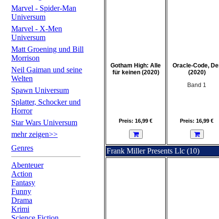
Marvel - Spider-Man
Universum
Marvel - X-Men
Universum
Matt Groening und Bill
Morrison
Gotham High: Alle
Oracle-Code, De
Neil Gaiman und seine
für keinen (2020)
(2020)
Welten
Band 1
Spawn Universum
Splatter, Schocker und
Horror
Preis: 16,99 €
Preis: 16,99 €
Star Wars Universum
mehr zeigen>>
Genres
Frank Miller Presents Llc (10)
Abenteuer
Action
Fantasy
Funny
Drama
Krimi
Science Fiction