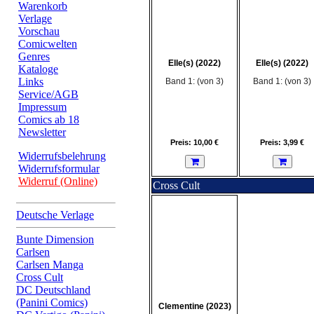
Warenkorb
Verlage
Vorschau
Comicwelten
Genres
Elle(s) (2022)
Elle(s) (2022)
Kataloge
Links
Band 1: (von 3)
Band 1: (von 3)
Service/AGB
Impressum
Comics ab 18
Newsletter
Preis: 10,00 €
Preis: 3,99 €
Widerrufsbelehrung
Widerrufsformular
Widerruf (Online)
Cross Cult
Deutsche Verlage
Bunte Dimension
Carlsen
Carlsen Manga
Cross Cult
DC Deutschland
(Panini Comics)
Clementine (2023)