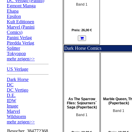
DC Vertigo (Panini)
Band 1
Egmont Manga
Ehapa
Epsilon
Kult Editionen
Marvel (Panini
Preis: 26,00 €
Comics)
Panini Verlag
Piredda Verlag
Splitter
Dark Horse Comics
Tokyopop
mehr zeigen>>
US Verlage
Dark Horse
DC
DC Vertigo
D.E.
As The Sparrow
Marble Queen, T
IDW
Flies: Sojourners´
(Paperback)
Image
Saga (Paperback)
Marvel
Band 1
Band 1
Wildstorm
mehr zeigen>>
Besucher
384772368