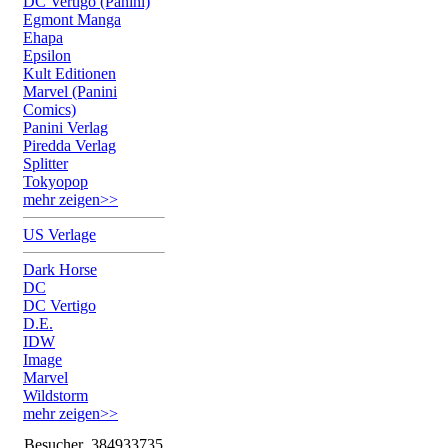
DC Vertigo (Panini)
Egmont Manga
Ehapa
Epsilon
Kult Editionen
Marvel (Panini
Comics)
Panini Verlag
Piredda Verlag
Splitter
Tokyopop
mehr zeigen>>
US Verlage
Dark Horse
DC
DC Vertigo
D.E.
IDW
Image
Marvel
Wildstorm
mehr zeigen>>
Besucher
384933735