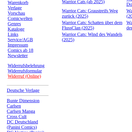
Warrior Cats (ab 2025)
Warenkorb
Do
Verlage
Warrior Cats: Graustreifs Weg
Wa
Vorschau
zurück (2025)
(2
Comicwelten
Warrior Cats: Schatten über dem
Wa
Genres
FlussClan (2025)
de
Kataloge
Links
Warrior Cats: Wind des Wandels
Service/AGB
(2025)
Impressum
Comics ab 18
Newsletter
Widerrufsbelehrung
Widerrufsformular
Widerruf (Online)
Deutsche Verlage
Bunte Dimension
Carlsen
Carlsen Manga
Cross Cult
DC Deutschland
(Panini Comics)