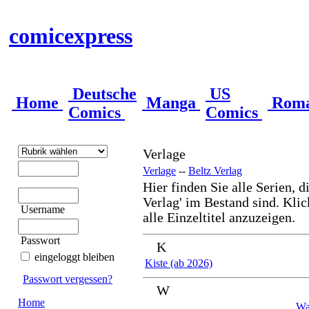
comicexpress
Deutsche
US
Home
Manga
Rom
Comics
Comics
Verlage
Verlage
--
Beltz Verlag
Hier finden Sie alle Serien, d
Verlag' im Bestand sind. Klic
Username
alle Einzeltitel anzuzeigen.
Passwort
K
eingeloggt bleiben
Kiste (ab 2026)
Passwort vergessen?
W
Home
Wa