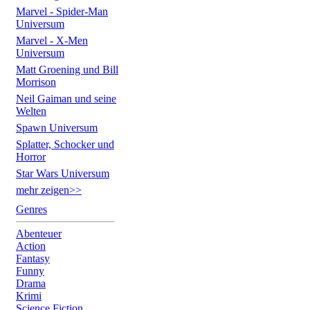
Marvel - Spider-Man
Universum
Marvel - X-Men
Universum
Matt Groening und Bill
Morrison
Neil Gaiman und seine
Welten
Spawn Universum
Splatter, Schocker und
Horror
Star Wars Universum
mehr zeigen>>
Genres
Abenteuer
Action
Fantasy
Funny
Drama
Krimi
Science Fiction