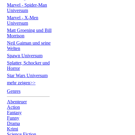
Marvel - Spider-Man
Universum
Marvel - X-Men
Universum
Matt Groening und Bill
Morrison
Neil Gaiman und seine
Welten
Spawn Universum
Splatter, Schocker und
Horror
Star Wars Universum
mehr zeigen>>
Genres
Abenteuer
Action
Fantasy
Funny
Drama
Krimi
Science Fiction