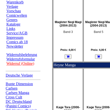
Warenkorb
Verlage
Vorschau
Comicwelten
Genres
Magister Negi Magi
Magister Negi Ma
Kataloge
(2004-2013)
(2004-2013)
Links
Band 3
Band 5
Service/AGB
Impressum
Comics ab 18
Newsletter
Preis: 4,00 €
Preis: 4,00 €
Widerrufsbelehrung
Widerrufsformular
Widerruf (Online)
Heyne Manga
Deutsche Verlage
Bunte Dimension
Carlsen
Carlsen Manga
Cross Cult
DC Deutschland
(Panini Comics)
Kage Tora (2006-
Kage Tora (2006