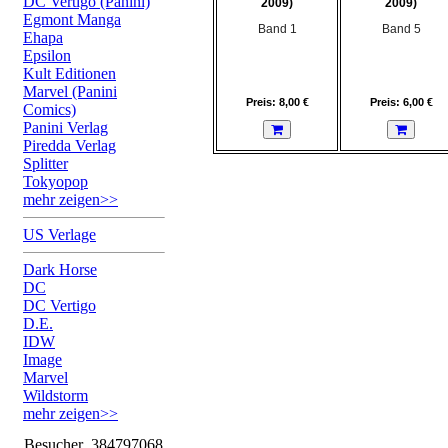
DC Vertigo (Panini)
2009)
2009)
Egmont Manga
Band 1
Band 5
Ehapa
Epsilon
Kult Editionen
Marvel (Panini
Preis: 8,00 €
Preis: 6,00 €
Comics)
Panini Verlag
Piredda Verlag
Splitter
Tokyopop
mehr zeigen>>
US Verlage
Dark Horse
DC
DC Vertigo
D.E.
IDW
Image
Marvel
Wildstorm
mehr zeigen>>
Besucher
384797068