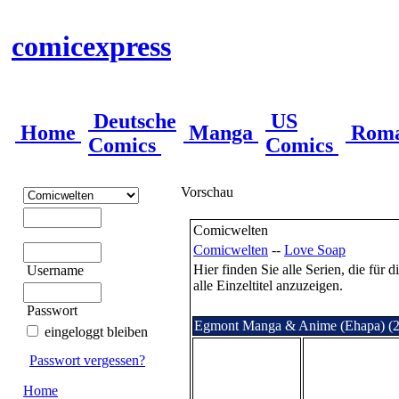
comicexpress
Deutsche
US
Home
Manga
Rom
Comics
Comics
Vorschau
Comicwelten
Comicwelten
--
Love Soap
Hier finden Sie alle Serien, die für
Username
alle Einzeltitel anzuzeigen.
Passwort
Egmont Manga & Anime (Ehapa) (2
eingeloggt bleiben
Passwort vergessen?
Home