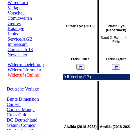
Warenkorb
Verlage
Vorschau
Comicwelten
Genres
Pirate Eye (2013)
Pirate Eye
Kataloge
(Paperback)
Links
Band 2: Exiled fro
Service/AGB
Exile
Impressum
Comics ab 18
Newsletter
Preis: 3,00 €
Preis: 14,99 €
Widerrufsbelehrung
Widerrufsformular
Widerruf (Online)
All Verlag (13)
Deutsche Verlage
Bunte Dimension
Carlsen
Carlsen Manga
Cross Cult
DC Deutschland
(Panini Comics)
Alwilda (2018-2023)
Alwilda (2018-202