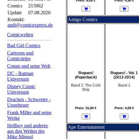
Preis: 6,00 €
Preis: 4,50 €
Comics
215962
Update
07.08.2026
Kontakt:
Amigo Comics
andi@comicexpress.de
Comicwelten
Bad Girl Comics
Cartoons und
Comicstrips
Conan und seine Welt
DC - Batman
Rogues!
Rogues! - Vol. 1
(Paperback)
(2013-2014)
Universum
Band 2: The Cold
Band 1
Disney Comic
Ship
Universum
Drachen - Schwerter -
Ungeheuer
Preis: 15,00 €
Preis: 4,00 €
Frank Miller und seine
Werke
Hellboy und anderes
Ape Entertainment
aus den Welten des
Mike Mignol