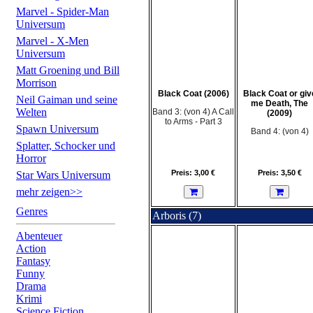
Marvel - Spider-Man
Universum
Marvel - X-Men
Universum
Matt Groening und Bill
Morrison
Black Coat (2006)
Black Coat or giv
Neil Gaiman und seine
me Death, The
Welten
Band 3: (von 4) A Call
(2009)
to Arms - Part 3
Spawn Universum
Band 4: (von 4)
Splatter, Schocker und
Horror
Preis: 3,00 €
Preis: 3,50 €
Star Wars Universum
mehr zeigen>>
Genres
Arboris (7)
Abenteuer
Action
Fantasy
Funny
Drama
Krimi
Science Fiction