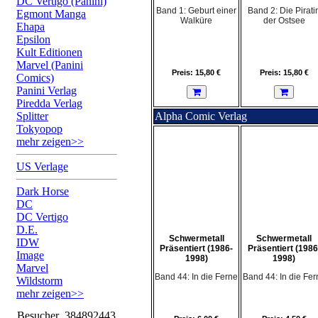
DC Vertigo (Panini)
Band 1: Geburt einer
Band 2: Die Pirati
Egmont Manga
Walküre
der Ostsee
Ehapa
Epsilon
Kult Editionen
Marvel (Panini
Preis: 15,80 €
Preis: 15,80 €
Comics)
Panini Verlag
Piredda Verlag
Splitter
Alpha Comic Verlag
Tokyopop
mehr zeigen>>
US Verlage
Dark Horse
DC
DC Vertigo
D.E.
Schwermetall
Schwermetall
IDW
Präsentiert (1986-
Präsentiert (1986
Image
1998)
1998)
Marvel
Band 44: In die Ferne
Band 44: In die Fer
Wildstorm
mehr zeigen>>
Besucher
384892443