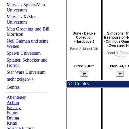
Marvel - Spider-Man
Universum
Marvel - X-Men
Universum
Matt Groening und Bill
Dune - Deluxe
Simpsons, Th
Morrison
Collection
Treehouse of H
Neil Gaiman und seine
(Hardcover)
- Ominous Omn
(Oversized H
Welten
Band 2: Muad Dib
Spawn Universum
Band 3: Fiend
Fables
Splatter, Schocker und
Horror
Preis: 50,00 €
Preis: 44,99 
Star Wars Universum
mehr zeigen>>
AC Comics
Genres
Abenteuer
Action
Fantasy
Funny
Drama
Krimi
Science Fiction