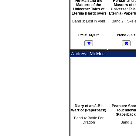
He-Man and the
He-Man and t
Masters of the
Masters of t
Universe: Tales of
Universe: Tale
Eternia (Hardcover)
Eternia (Paper
Band 3: Lost In Void
Band 2: I Skele
Preis: 14,99 €
Preis: 7,99 €
Andrews McMeel
Diary of an 8-Bit
Peanuts: Sno
Warrior (Paperback)
Touchdown
(Paperback
Band 4: Battle For
Dragon
Band 1