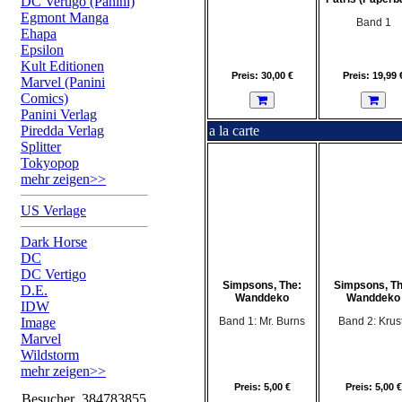
DC Vertigo (Panini)
Egmont Manga
Band 1
Ehapa
Epsilon
Kult Editionen
Preis: 30,00 €
Preis: 19,99 
Marvel (Panini
Comics)
Panini Verlag
Piredda Verlag
a la carte
Splitter
Tokyopop
mehr zeigen>>
US Verlage
Dark Horse
DC
DC Vertigo
Simpsons, The:
Simpsons, Th
D.E.
Wanddeko
Wanddeko
IDW
Image
Band 1: Mr. Burns
Band 2: Krus
Marvel
Wildstorm
mehr zeigen>>
Preis: 5,00 €
Preis: 5,00 €
Besucher
384783855