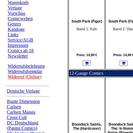
Warenkorb
Verlage
Vorschau
Comicwelten
South Park (Figur)
South Park (Fi
Genres
Kataloge
Band 1: Kyle
Band 2: Sta
Links
Service/AGB
Impressum
Comics ab 18
Preis: 14,99 €
Preis: 14,99 
Newsletter
Widerrufsbelehrung
Widerrufsformular
12-Gauge Comics
Widerruf (Online)
Deutsche Verlage
Bunte Dimension
Carlsen
Carlsen Manga
Cross Cult
DC Deutschland
Boondock Saints,
Boondock Sain
(Panini Comics)
The (Hardcover)
The: In Nomi
Patris (Paperb