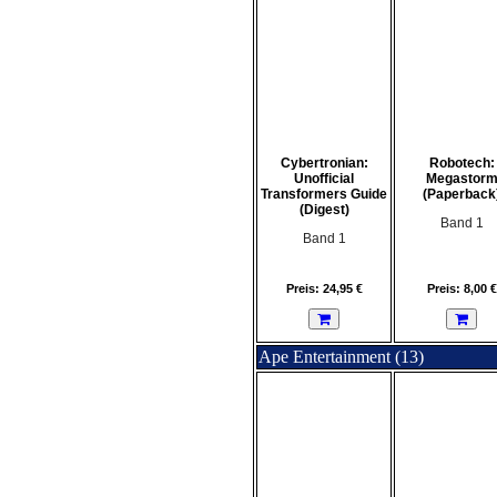
Cybertronian:
Robotech:
Unofficial
Megastor
Transformers Guide
(Paperback
(Digest)
Band 1
Band 1
Preis: 24,95 €
Preis: 8,00 €
Ape Entertainment (13)