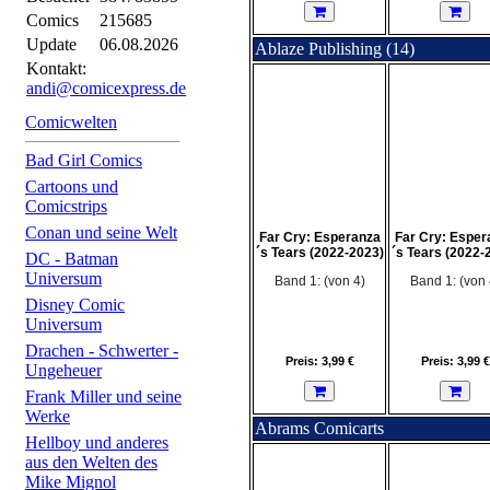
Comics
215685
Update
06.08.2026
Ablaze Publishing (14)
Kontakt:
andi@comicexpress.de
Comicwelten
Bad Girl Comics
Cartoons und
Comicstrips
Conan und seine Welt
Far Cry: Esperanza
Far Cry: Esper
´s Tears (2022-2023)
´s Tears (2022-
DC - Batman
Universum
Band 1: (von 4)
Band 1: (von 
Disney Comic
Universum
Drachen - Schwerter -
Preis: 3,99 €
Preis: 3,99 €
Ungeheuer
Frank Miller und seine
Werke
Abrams Comicarts
Hellboy und anderes
aus den Welten des
Mike Mignol