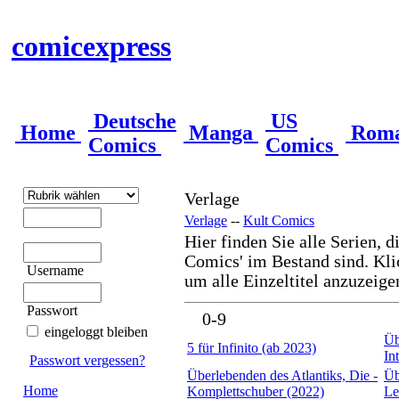
comicexpress
Deutsche
US
Home
Manga
Rom
Comics
Comics
Verlage
Verlage
--
Kult Comics
Hier finden Sie alle Serien, d
Comics' im Bestand sind. Klic
Username
um alle Einzeltitel anzuzeige
Passwort
0-9
eingeloggt bleiben
Üb
5 für Infinito (ab 2023)
In
Passwort vergessen?
Überlebenden des Atlantiks, Die -
Üb
Home
Komplettschuber (2022)
Le