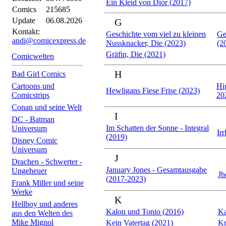
Ein Kleid von Dior (2017)
Comics
215685
Update
06.08.2026
G
Kontakt:
Geschichte vom viel zu kleinen
Ge
andi@comicexpress.de
Nussknacker, Die (2023)
(2
Gräfin, Die (2021)
Comicwelten
H
Bad Girl Comics
Cartoons und
Hi
Hewligans Fiese Frise (2023)
Comicstrips
20
Conan und seine Welt
I
DC - Batman
Im Schatten der Sonne - Integral
Universum
Irr
(2019)
Disney Comic
Universum
J
Drachen - Schwerter -
January Jones - Gesamtausgabe
Ungeheuer
Jh
(2017-2023)
Frank Miller und seine
Werke
K
Hellboy und anderes
Kalon und Tonio (2016)
Ka
aus den Welten des
Mike Mignol
Kein Vatertag (2021)
Kr