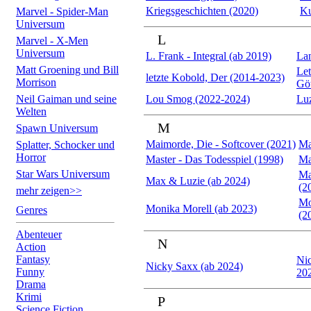
Kriegsgeschichten (2020)
Ku
Marvel - Spider-Man
Universum
L
Marvel - X-Men
Universum
L. Frank - Integral (ab 2019)
Lan
Matt Groening und Bill
Let
letzte Kobold, Der (2014-2023)
Morrison
Göt
Neil Gaiman und seine
Lou Smog (2022-2024)
Luz
Welten
M
Spawn Universum
Maimorde, Die - Softcover (2021)
Ma
Splatter, Schocker und
Horror
Master - Das Todesspiel (1998)
Ma
Star Wars Universum
Ma
Max & Luzie (ab 2024)
(2
mehr zeigen>>
Mo
Monika Morell (ab 2023)
Genres
(2
Abenteuer
N
Action
Fantasy
Nic
Nicky Saxx (ab 2024)
Funny
20
Drama
Krimi
P
Science Fiction