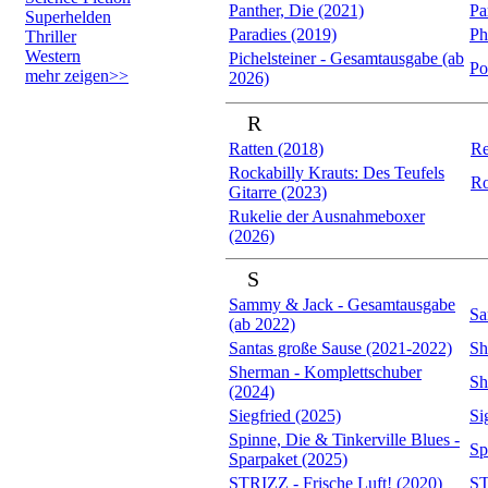
Panther, Die (2021)
Pa
Superhelden
Paradies (2019)
Ph
Thriller
Western
Pichelsteiner - Gesamtausgabe (ab
Po
mehr zeigen>>
2026)
R
Ratten (2018)
Re
Rockabilly Krauts: Des Teufels
Ro
Gitarre (2023)
Rukelie der Ausnahmeboxer
(2026)
S
Sammy & Jack - Gesamtausgabe
Sa
(ab 2022)
Santas große Sause (2021-2022)
Sh
Sherman - Komplettschuber
Sh
(2024)
Siegfried (2025)
Si
Spinne, Die & Tinkerville Blues -
Sp
Sparpaket (2025)
STRIZZ - Frische Luft! (2020)
ST