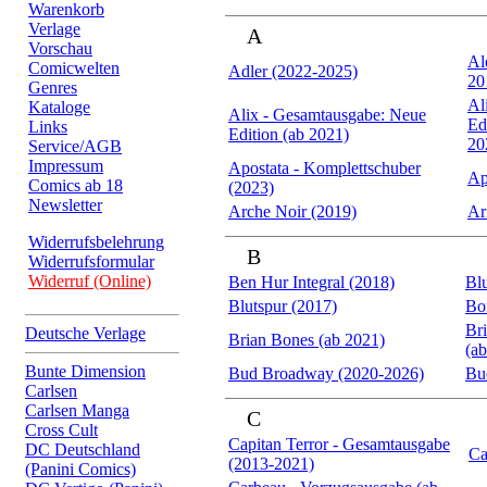
Warenkorb
Verlage
A
Vorschau
Al
Comicwelten
Adler (2022-2025)
20
Genres
Al
Kataloge
Alix - Gesamtausgabe: Neue
Ed
Links
Edition (ab 2021)
20
Service/AGB
Impressum
Apostata - Komplettschuber
Ap
Comics ab 18
(2023)
Newsletter
Arche Noir (2019)
Ar
Widerrufsbelehrung
B
Widerrufsformular
Widerruf (Online)
Ben Hur Integral (2018)
Bl
Blutspur (2017)
Bo
Br
Deutsche Verlage
Brian Bones (ab 2021)
(a
Bunte Dimension
Bud Broadway (2020-2026)
Bu
Carlsen
Carlsen Manga
C
Cross Cult
Capitan Terror - Gesamtausgabe
DC Deutschland
Ca
(2013-2021)
(Panini Comics)