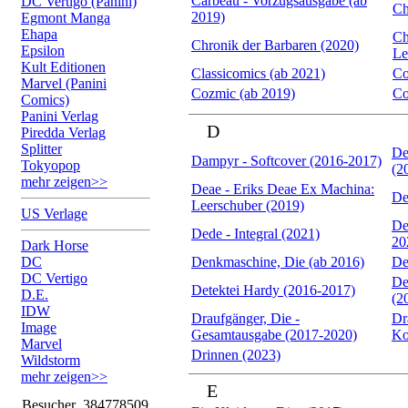
Carbeau - Vorzugsausgabe (ab
DC Vertigo (Panini)
Ch
2019)
Egmont Manga
Ehapa
Ch
Chronik der Barbaren (2020)
Epsilon
Le
Kult Editionen
Classicomics (ab 2021)
Co
Marvel (Panini
Cozmic (ab 2019)
Co
Comics)
Panini Verlag
D
Piredda Verlag
Splitter
De
Dampyr - Softcover (2016-2017)
Tokyopop
(2
mehr zeigen>>
Deae - Eriks Deae Ex Machina:
De
Leerschuber (2019)
US Verlage
De
Dede - Integral (2021)
20
Dark Horse
DC
Denkmaschine, Die (ab 2016)
De
DC Vertigo
De
Detektei Hardy (2016-2017)
D.E.
(2
IDW
Draufgänger, Die -
Dr
Image
Gesamtausgabe (2017-2020)
Ko
Marvel
Drinnen (2023)
Wildstorm
mehr zeigen>>
E
Besucher
384778509