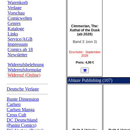
Warenkorb
Verlage
Vorschau
Comicwelten
Genres
Cimmerian, The:
Kataloge
Xuthal of the Dusk
Links
(ab 2026)
Service/AGB
Band 3: (von 3)
Impressum
Comics ab 18
Erscheint - September
Newsletter
2026
Preis: 4,99 €
Widerrufsbelehrung
Widerrufsformular
Widerruf (Online)
Ablaze Publishing (107)
Deutsche Verlage
Bunte Dimension
Carlsen
Carlsen Manga
Cross Cult
DC Deutschland
(Panini Comics)