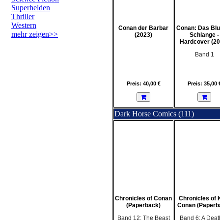
Superhelden
Thriller
Western
Conan der Barbar
Conan: Das Blu
mehr zeigen>>
(2023)
Schlange -
Hardcover (20
Band 1
Preis: 40,00 €
Preis: 35,00 
Dark Horse Comics (111)
Chronicles of Conan
Chronicles of 
(Paperback)
Conan (Paperb
Band 12: The Beast
Band 6: A Deat