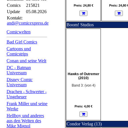
Comics
215821
Preis: 24,80 €
Preis: 24,80 
Update
05.08.2026
Kontakt:
andi@comicexpress.de
Boom! Studios
Comicwelten
Bad Girl Comics
Cartoons und
Comicstrips
Conan und seine Welt
DC - Batman
Universum
Hawks of Outremer
(2010)
Disney Comic
Universum
Band 3: (von 4)
Drachen - Schwerter -
Ungeheuer
Frank Miller und seine
Preis: 4,00 €
Werke
Hellboy und anderes
aus den Welten des
Condor Verlag (13)
Mike Mignol