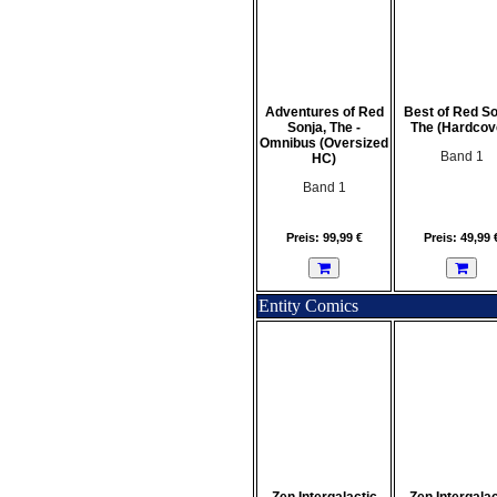
Adventures of Red
Best of Red So
Sonja, The -
The (Hardcov
Omnibus (Oversized
Band 1
HC)
Band 1
Preis: 99,99 €
Preis: 49,99 
Entity Comics