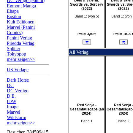
DC Vertigo (Panini)
Belit & Valeria:
Belit & Valeri
Swords vs. Sorcery
Swords vs. Sor
Egmont Manga
(2022)
(2022)
Ehapa
Epsilon
Band 1: (von 5)
Band 1: (von 
Kult Editionen
Marvel (Panini
Comics)
Preis: 3,99 €
Preis: 10,00 
Panini Verlag
Piredda Verlag
Splitter
All Verlag
Tokyopop
mehr zeigen>>
US Verlage
Dark Horse
DC
DC Vertigo
D.E.
IDW
Red Sonja -
Red Sonja 
Image
Gesamtausgabe (ab
Gesamtausgabe
Marvel
2024)
2024)
Wildstorm
Band 1
Band 2
mehr zeigen>>
Besucher
384599415