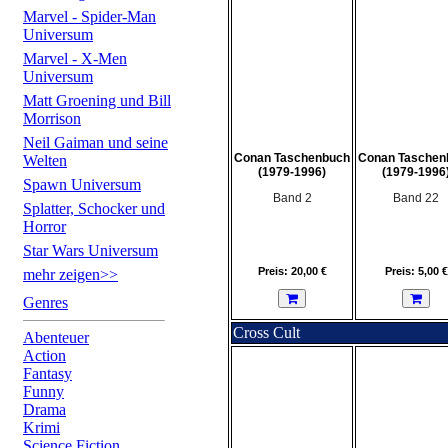
Marvel - Spider-Man
Universum
Marvel - X-Men
Universum
Matt Groening und Bill
Morrison
Neil Gaiman und seine
Conan Taschenbuch
Conan Taschen
Welten
(1979-1996)
(1979-1996
Spawn Universum
Band 2
Band 22
Splatter, Schocker und
Horror
Star Wars Universum
Preis: 20,00 €
Preis: 5,00 €
mehr zeigen>>
Genres
Cross Cult
Abenteuer
Action
Fantasy
Funny
Drama
Krimi
Science Fiction