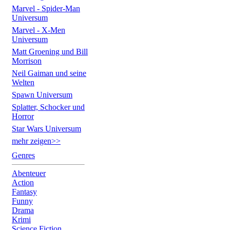
Marvel - Spider-Man
Universum
Marvel - X-Men
Universum
Matt Groening und Bill
Morrison
Neil Gaiman und seine
Welten
Spawn Universum
Splatter, Schocker und
Horror
Star Wars Universum
mehr zeigen>>
Genres
Abenteuer
Action
Fantasy
Funny
Drama
Krimi
Science Fiction