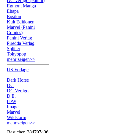
DC Vertigo (Panini)
Egmont Manga
Ehapa
Epsilon
Kult Editionen
Marvel (Panini
Comics)
Panini Verlag
Piredda Verlag
Splitter
Tokyopop
mehr zeigen>>
US Verlage
Dark Horse
DC
DC Vertigo
D.E.
IDW
Image
Marvel
Wildstorm
mehr zeigen>>
Besucher
384797406