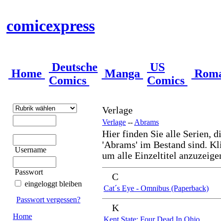
comicexpress
Deutsche
US
Home
Manga
Rom
Comics
Comics
Verlage
Verlage
--
Abrams
Hier finden Sie alle Serien, d
'Abrams' im Bestand sind. Kli
Username
um alle Einzeltitel anzuzeige
Passwort
C
eingeloggt bleiben
Cat´s Eye - Omnibus (Paperback)
Passwort vergessen?
K
Home
Kent State: Four Dead In Ohio