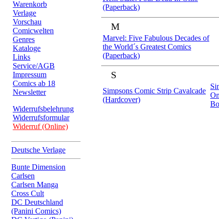
Warenkorb
(Paperback)
Verlage
Vorschau
M
Comicwelten
Marvel: Five Fabulous Decades of
Genres
the World´s Greatest Comics
Kataloge
(Paperback)
Links
Service/AGB
S
Impressum
Comics ab 18
Si
Simpsons Comic Strip Cavalcade
Newsletter
Om
(Hardcover)
Bo
Widerrufsbelehrung
Widerrufsformular
Widerruf (Online)
Deutsche Verlage
Bunte Dimension
Carlsen
Carlsen Manga
Cross Cult
DC Deutschland
(Panini Comics)