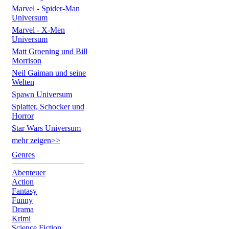
Marvel - Spider-Man
Universum
Marvel - X-Men
Universum
Matt Groening und Bill
Morrison
Neil Gaiman und seine
Welten
Spawn Universum
Splatter, Schocker und
Horror
Star Wars Universum
mehr zeigen>>
Genres
Abenteuer
Action
Fantasy
Funny
Drama
Krimi
Science Fiction