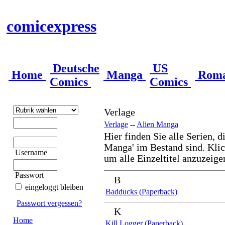
comicexpress
Deutsche
US
Home
Manga
Rom
Comics
Comics
Verlage
Verlage
--
Alien Manga
Hier finden Sie alle Serien, d
Manga' im Bestand sind. Klick
Username
um alle Einzeltitel anzuzeige
Passwort
B
eingeloggt bleiben
Badducks (Paperback)
Passwort vergessen?
K
Home
Kill Logger (Paperback)