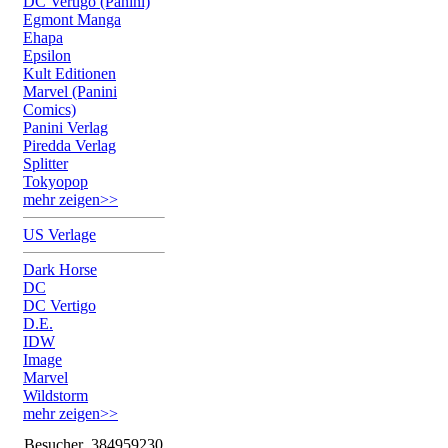
DC Vertigo (Panini)
Egmont Manga
Ehapa
Epsilon
Kult Editionen
Marvel (Panini
Comics)
Panini Verlag
Piredda Verlag
Splitter
Tokyopop
mehr zeigen>>
US Verlage
Dark Horse
DC
DC Vertigo
D.E.
IDW
Image
Marvel
Wildstorm
mehr zeigen>>
Besucher
384959230