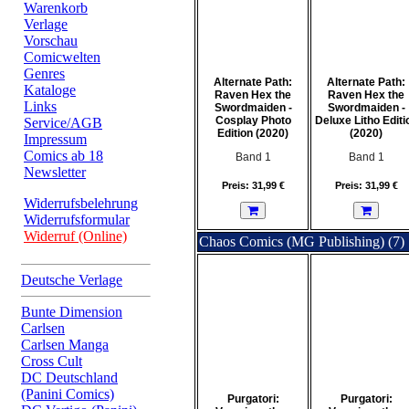
Warenkorb
Verlage
Vorschau
Comicwelten
Genres
Alternate Path:
Alternate Path:
Kataloge
Raven Hex the
Raven Hex the
Links
Swordmaiden -
Swordmaiden -
Cosplay Photo
Deluxe Litho Editi
Service/AGB
Edition (2020)
(2020)
Impressum
Comics ab 18
Band 1
Band 1
Newsletter
Preis: 31,99 €
Preis: 31,99 €
Widerrufsbelehrung
Widerrufsformular
Widerruf (Online)
Chaos Comics (MG Publishing) (7)
Deutsche Verlage
Bunte Dimension
Carlsen
Carlsen Manga
Cross Cult
DC Deutschland
(Panini Comics)
Purgatori:
Purgatori: