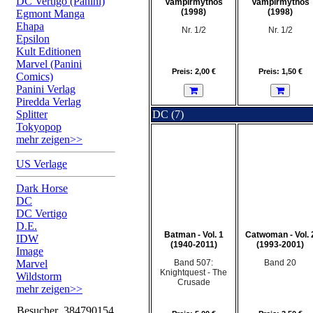
DC Vertigo (Panini)
Vampirmythos
Vampirmythos
(1998)
(1998)
Egmont Manga
Ehapa
Nr. 1/2
Nr. 1/2
Epsilon
Kult Editionen
Marvel (Panini
Preis: 2,00 €
Preis: 1,50 €
Comics)
Panini Verlag
Piredda Verlag
Splitter
DC (7)
Tokyopop
mehr zeigen>>
US Verlage
Dark Horse
DC
DC Vertigo
D.E.
Batman - Vol. 1
Catwoman - Vol. 
IDW
(1940-2011)
(1993-2001)
Image
Marvel
Band 507:
Band 20
Knightquest - The
Wildstorm
Crusade
mehr zeigen>>
Besucher
384790154