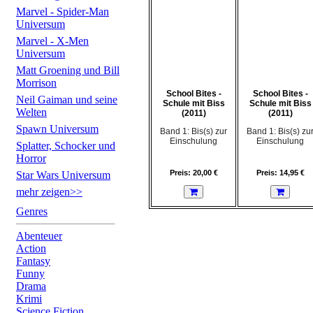
Marvel - Spider-Man
Universum
Marvel - X-Men
Universum
Matt Groening und Bill
Morrison
School Bites -
School Bites -
Neil Gaiman und seine
Schule mit Biss
Schule mit Biss
Welten
(2011)
(2011)
Spawn Universum
Band 1: Bis(s) zur
Band 1: Bis(s) zu
Einschulung
Einschulung
Splatter, Schocker und
Horror
Preis: 20,00 €
Preis: 14,95 €
Star Wars Universum
mehr zeigen>>
Genres
Abenteuer
Action
Fantasy
Funny
Drama
Krimi
Science Fiction