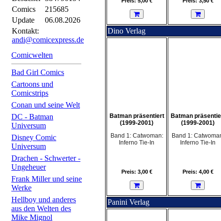
Preis: 5,00 €
Preis: 3,50 €
Comics
215685
Update
06.08.2026
Kontakt:
Dino Verlag
andi@comicexpress.de
Comicwelten
Bad Girl Comics
Cartoons und
Comicstrips
Conan und seine Welt
DC - Batman
Batman präsentiert
Batman präsentie
(1999-2001)
(1999-2001)
Universum
Band 1: Catwoman:
Band 1: Catwoma
Disney Comic
Inferno Tie-In
Inferno Tie-In
Universum
Drachen - Schwerter -
Ungeheuer
Preis: 3,00 €
Preis: 4,00 €
Frank Miller und seine
Werke
Hellboy und anderes
Panini Verlag
aus den Welten des
Mike Mignol