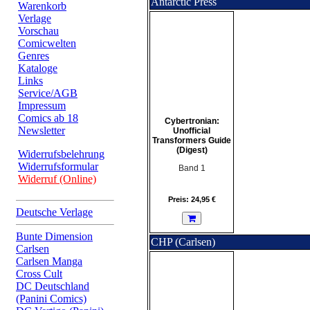
Antarctic Press
Warenkorb
Verlage
Vorschau
Comicwelten
Genres
Kataloge
Links
Service/AGB
Impressum
Comics ab 18
Cybertronian:
Newsletter
Unofficial
Transformers Guide
(Digest)
Widerrufsbelehrung
Widerrufsformular
Band 1
Widerruf (Online)
Preis: 24,95 €
Deutsche Verlage
Bunte Dimension
CHP (Carlsen)
Carlsen
Carlsen Manga
Cross Cult
DC Deutschland
(Panini Comics)