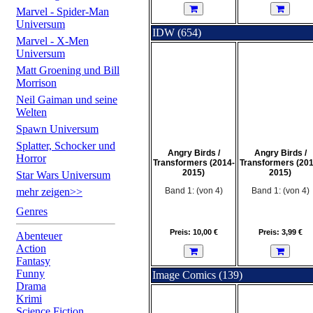
Marvel - Spider-Man
Universum
IDW (654)
Marvel - X-Men
Universum
Matt Groening und Bill
Morrison
Neil Gaiman und seine
Welten
Spawn Universum
Splatter, Schocker und
Angry Birds /
Angry Birds /
Horror
Transformers (2014-
Transformers (201
2015)
2015)
Star Wars Universum
mehr zeigen>>
Band 1: (von 4)
Band 1: (von 4)
Genres
Preis: 10,00 €
Preis: 3,99 €
Abenteuer
Action
Fantasy
Funny
Image Comics (139)
Drama
Krimi
Science Fiction