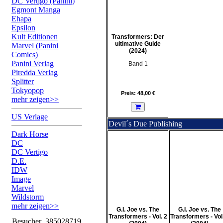
DC Vertigo (Panini)
Egmont Manga
Ehapa
Epsilon
Kult Editionen
Transformers: Der
ultimative Guide
Marvel (Panini
(2024)
Comics)
Panini Verlag
Band 1
Piredda Verlag
Splitter
Tokyopop
Preis: 48,00 €
mehr zeigen>>
US Verlage
Devil´s Due Publishing
Dark Horse
DC
DC Vertigo
D.E.
IDW
Image
Marvel
Wildstorm
mehr zeigen>>
G.I. Joe vs. The
G.I. Joe vs. The
Transformers - Vol. 2
Transformers - Vol
Besucher
385028719