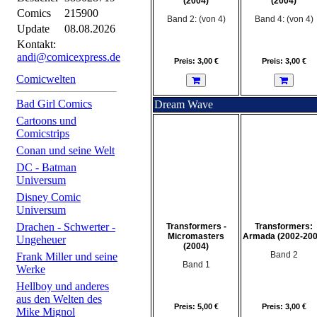
(2004)
(2004)
Comics
215900
Band 2: (von 4)
Band 4: (von 4)
Update
08.08.2026
Kontakt:
andi@comicexpress.de
Preis: 3,00 €
Preis: 3,00 €
Comicwelten
Bad Girl Comics
Dream Wave
Cartoons und
Comicstrips
Conan und seine Welt
DC - Batman
Universum
Disney Comic
Universum
Drachen - Schwerter -
Transformers -
Transformers:
Micromasters
Armada (2002-200
Ungeheuer
(2004)
Band 2
Frank Miller und seine
Band 1
Werke
Hellboy und anderes
aus den Welten des
Preis: 5,00 €
Preis: 3,00 €
Mike Mignol