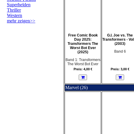
Superhelden
Thriller
Western
mehr zeigen>>
Free Comic Book
G.I. Joe vs. The
Day 2025:
Transformers - Vol
Transformers The
(2003)
Worst Bot Ever
Band 6
(2025)
Band 1: Transformers
The Worst Bot Ever
Preis: 4,00 €
Preis: 3,00 €
Marvel (26)