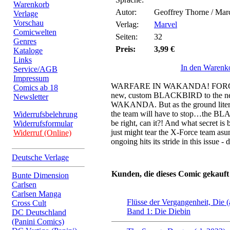
Warenkorb
Autor:
Geoffrey Thorne / Marc
Verlage
Vorschau
Verlag:
Marvel
Comicwelten
Seiten:
32
Genres
Preis:
3,99 €
Kataloge
Links
In den Warenk
Service/AGB
Impressum
WARFARE IN WAKANDA! FORGE l
Comics ab 18
new, custom BLACKBIRD to the next
Newsletter
WAKANDA. But as the ground literal
the team will have to stop…the B
Widerrufsbelehrung
be right, can it?! And what secret is 
Widerrufsformular
just might tear the X-Force team 
Widerruf (Online)
ongoing hits its stride in this issue -
Deutsche Verlage
Kunden, die dieses Comic gekauft
Bunte Dimension
Carlsen
Carlsen Manga
Flüsse der Vergangenheit, Die 
Cross Cult
Band 1: Die Diebin
DC Deutschland
(Panini Comics)