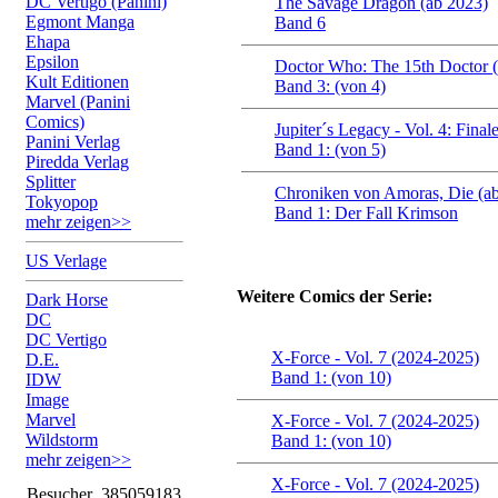
DC Vertigo (Panini)
The Savage Dragon (ab 2023)
Egmont Manga
Band 6
Ehapa
Epsilon
Doctor Who: The 15th Doctor 
Kult Editionen
Band 3: (von 4)
Marvel (Panini
Comics)
Jupiter´s Legacy - Vol. 4: Fina
Panini Verlag
Band 1: (von 5)
Piredda Verlag
Splitter
Chroniken von Amoras, Die (a
Tokyopop
Band 1: Der Fall Krimson
mehr zeigen>>
US Verlage
Weitere Comics der Serie:
Dark Horse
DC
DC Vertigo
X-Force - Vol. 7 (2024-2025)
D.E.
Band 1: (von 10)
IDW
Image
Marvel
X-Force - Vol. 7 (2024-2025)
Wildstorm
Band 1: (von 10)
mehr zeigen>>
X-Force - Vol. 7 (2024-2025)
Besucher
385059183