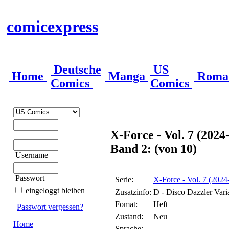
comicexpress
Deutsche
US
Home
Manga
Roma
Comics
Comics
X-Force - Vol. 7 (2024
Band 2: (von 10)
Username
Passwort
Serie:
X-Force - Vol. 7 (2024
eingeloggt bleiben
Zusatzinfo:
D - Disco Dazzler Vari
Fomat:
Heft
Passwort vergessen?
Zustand:
Neu
Home
Sprache: