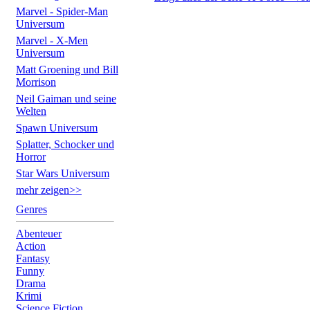
Marvel - Spider-Man
Universum
Marvel - X-Men
Universum
Matt Groening und Bill
Morrison
Neil Gaiman und seine
Welten
Spawn Universum
Splatter, Schocker und
Horror
Star Wars Universum
mehr zeigen>>
Genres
Abenteuer
Action
Fantasy
Funny
Drama
Krimi
Science Fiction