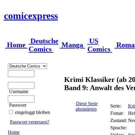
comicexpress
Deutsche
US
Home
Manga
Roma
Comics
Comics
Krimi Klassiker (ab 2
Band 9: Anwalt des Ve
Username
Diese Serie
Passwort
Serie:
Kri
abonnieren
eingeloggt bleiben
Fomat:
Hef
Zustand:
Ne
Passwort vergessen?
Sprache:
Home
Verlag:
ilo