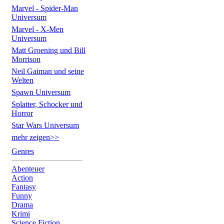
Marvel - Spider-Man
Universum
Marvel - X-Men
Universum
Matt Groening und Bill
Morrison
Neil Gaiman und seine
Welten
Spawn Universum
Splatter, Schocker und
Horror
Star Wars Universum
mehr zeigen>>
Genres
Abenteuer
Action
Fantasy
Funny
Drama
Krimi
Science Fiction