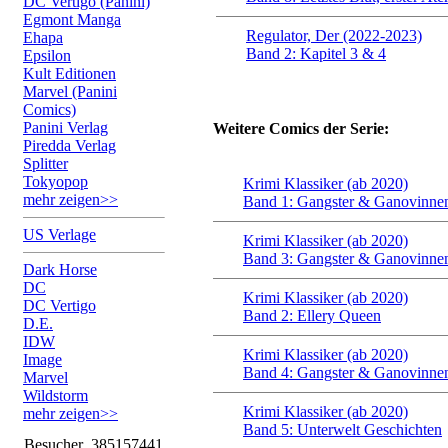
DC Vertigo (Panini)
Egmont Manga
Regulator, Der (2022-2023)
Ehapa
Band 2: Kapitel 3 & 4
Epsilon
Kult Editionen
Marvel (Panini
Comics)
Panini Verlag
Weitere Comics der Serie:
Piredda Verlag
Splitter
Tokyopop
Krimi Klassiker (ab 2020)
mehr zeigen>>
Band 1: Gangster & Ganovinne
US Verlage
Krimi Klassiker (ab 2020)
Band 3: Gangster & Ganovinne
Dark Horse
DC
Krimi Klassiker (ab 2020)
DC Vertigo
Band 2: Ellery Queen
D.E.
IDW
Krimi Klassiker (ab 2020)
Image
Band 4: Gangster & Ganovinne
Marvel
Wildstorm
Krimi Klassiker (ab 2020)
mehr zeigen>>
Band 5: Unterwelt Geschichten
Besucher
385157441