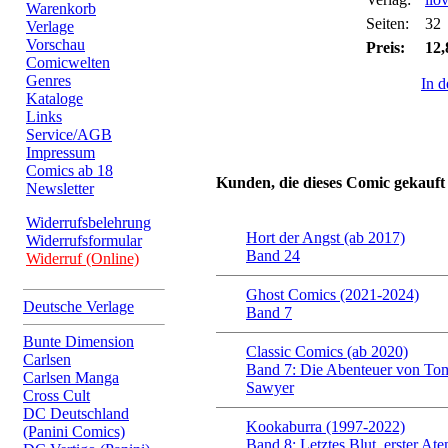
Warenkorb
Seiten:
32
Verlage
Vorschau
Preis:
12,
Comicwelten
Genres
In 
Kataloge
Links
Service/AGB
Impressum
Comics ab 18
Kunden, die dieses Comic gekauft
Newsletter
Widerrufsbelehrung
Hort der Angst (ab 2017)
Widerrufsformular
Band 24
Widerruf (Online)
Ghost Comics (2021-2024)
Deutsche Verlage
Band 7
Bunte Dimension
Classic Comics (ab 2020)
Carlsen
Band 7: Die Abenteuer von To
Carlsen Manga
Sawyer
Cross Cult
DC Deutschland
Kookaburra (1997-2022)
(Panini Comics)
Band 8: Letztes Blut, erster At