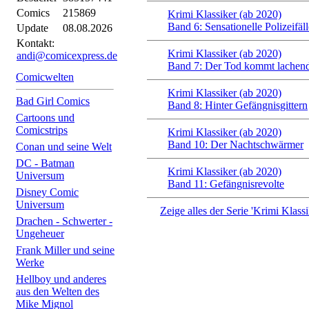
Comics
215869
Krimi Klassiker (ab 2020)
Band 6: Sensationelle Polizeifäll
Update
08.08.2026
Kontakt:
Krimi Klassiker (ab 2020)
andi@comicexpress.de
Band 7: Der Tod kommt lachen
Comicwelten
Krimi Klassiker (ab 2020)
Bad Girl Comics
Band 8: Hinter Gefängnisgittern
Cartoons und
Comicstrips
Krimi Klassiker (ab 2020)
Band 10: Der Nachtschwärmer
Conan und seine Welt
DC - Batman
Krimi Klassiker (ab 2020)
Universum
Band 11: Gefängnisrevolte
Disney Comic
Universum
Zeige alles der Serie 'Krimi Klass
Drachen - Schwerter -
Ungeheuer
Frank Miller und seine
Werke
Hellboy und anderes
aus den Welten des
Mike Mignol