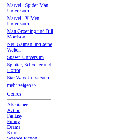
Marvel - Spider-Man
Universum
Marvel - X-Men
Universum
Matt Groening und Bill
Morrison
Neil Gaiman und seine
Welten
Spawn Universum
Splatter, Schocker und
Horror
Star Wars Universum
mehr zeigen>>
Genres
Abenteuer
Action
Fantasy
Funny
Drama
Krimi
Science Fiction