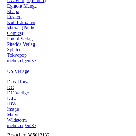
DC Vertigo (Panini)
Egmont Manga
Ehapa
Epsilon
Kult Editionen
Marvel (Panini
Comics)
Panini Verlag
Piredda Verlag
Splitter
Tokyopop
mehr zeigen>>
US Verlage
Dark Horse
DC
DC Vertigo
D.E.
IDW
Image
Marvel
Wildstorm
mehr zeigen>>
Besucher
385013132