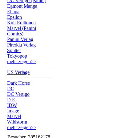
DC Vertigo (Panini)
Egmont Manga
Ehapa
Epsilon
Kult Editionen
Marvel (Panini
Comics)
Panini Verlag
Piredda Verlag
Splitter
Tokyopop
mehr zeigen>>
US Verlage
Dark Horse
DC
DC Vertigo
D.E.
IDW
Image
Marvel
Wildstorm
mehr zeigen>>
Besucher
385162178