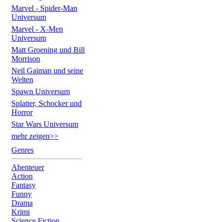
Marvel - Spider-Man
Universum
Marvel - X-Men
Universum
Matt Groening und Bill
Morrison
Neil Gaiman und seine
Welten
Spawn Universum
Splatter, Schocker und
Horror
Star Wars Universum
mehr zeigen>>
Genres
Abenteuer
Action
Fantasy
Funny
Drama
Krimi
Science Fiction