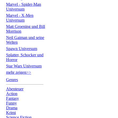
Marvel - Spider-Man
Universum
Marvel - X-Men
Universum
Matt Groening und Bill
Morrison
Neil Gaiman und seine
Welten
Spawn Universum
Splatter, Schocker und
Horror
Star Wars Universum
mehr zeigen>>
Genres
Abenteuer
Action
Fantasy
Funny
Drama
Krimi
Science Fiction