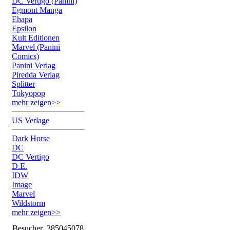
DC Vertigo (Panini)
Egmont Manga
Ehapa
Epsilon
Kult Editionen
Marvel (Panini
Comics)
Panini Verlag
Piredda Verlag
Splitter
Tokyopop
mehr zeigen>>
US Verlage
Dark Horse
DC
DC Vertigo
D.E.
IDW
Image
Marvel
Wildstorm
mehr zeigen>>
Besucher
385045078