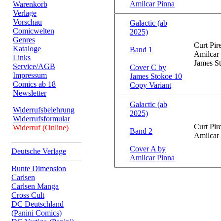
Amilcar Pinna
Warenkorb
Verlage
Vorschau
Galactic (ab
Comicwelten
2025)
Genres
Curt Pire
Kataloge
Band 1
Amilcar 
Links
James S
Service/AGB
Cover C by
Impressum
James Stokoe 10
Comics ab 18
Copy Variant
Newsletter
Galactic (ab
Widerrufsbelehrung
2025)
Widerrufsformular
Curt Pire
Widerruf (Online)
Band 2
Amilcar
Cover A by
Deutsche Verlage
Amilcar Pinna
Bunte Dimension
Carlsen
Carlsen Manga
Cross Cult
DC Deutschland
(Panini Comics)