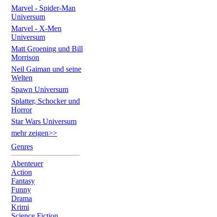
Marvel - Spider-Man
Universum
Marvel - X-Men
Universum
Matt Groening und Bill
Morrison
Neil Gaiman und seine
Welten
Spawn Universum
Splatter, Schocker und
Horror
Star Wars Universum
mehr zeigen>>
Genres
Abenteuer
Action
Fantasy
Funny
Drama
Krimi
Science Fiction