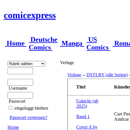
comicexpress
Deutsche
US
Home
Manga
Rom
Comics
Comics
Verlage
Verlage
--
DSTLRY (alle Serien)
Titel
Künstle
Username
Galactic (ab
Passwort
2025)
eingeloggt bleiben
Curt Pire
Band 1
Passwort vergessen?
Amilcar
Cover A by
Home