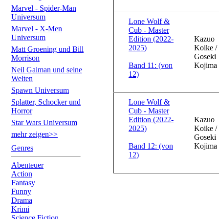
Marvel - Spider-Man
Universum
Lone Wolf &
Marvel - X-Men
Cub - Master
Universum
Edition (2022-
Kazuo
2025)
Koike /
Matt Groening und Bill
Goseki
Morrison
Band 11: (von
Kojima
Neil Gaiman und seine
12)
Welten
Spawn Universum
Splatter, Schocker und
Lone Wolf &
Horror
Cub - Master
Edition (2022-
Kazuo
Star Wars Universum
2025)
Koike /
mehr zeigen>>
Goseki
Band 12: (von
Kojima
Genres
12)
Abenteuer
Action
Fantasy
Funny
Drama
Krimi
Science Fiction