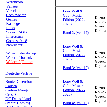
Warenkorb
Verlage
Vorschau
Lone Wolf &
Comicwelten
Cub - Master
Kazuo
Genres
Edition (2022-
Koike /
Kataloge
2025)
Goseki
Links
Kojima
Service/AGB
Band 2: (von 12)
Impressum
Comics ab 18
Newsletter
Lone Wolf &
Cub - Master
Kazuo
Widerrufsbelehrung
Edition (2022-
Koike /
Widerrufsformular
2025)
Goseki
Widerruf (Online)
Kojima
Band 3: (von 12)
Deutsche Verlage
Lone Wolf &
Bunte Dimension
Cub - Master
Carlsen
Kazuo
Edition (2022-
Carlsen Manga
Koike /
2025)
Cross Cult
Goseki
DC Deutschland
Kojima
Band 4: (von 12)
(Panini Comics)