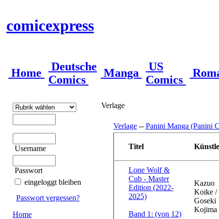
comicexpress
Deutsche
US
Home
Manga
Rom
Comics
Comics
Verlage
Verlage
--
Panini Manga (Panini C
Titel
Künstl
Username
Lone Wolf &
Passwort
Cub - Master
eingeloggt bleiben
Kazuo
Edition (2022-
Koike /
2025)
Passwort vergessen?
Goseki
Kojima
Band 1: (von 12)
Home