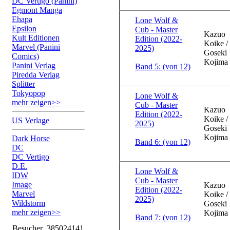
DC Vertigo (Panini)
Egmont Manga
Ehapa
Lone Wolf &
Epsilon
Cub - Master
Kazuo
Kult Editionen
Edition (2022-
Koike /
Marvel (Panini
2025)
Goseki
Comics)
Kojima
Panini Verlag
Band 5: (von 12)
Piredda Verlag
Splitter
Tokyopop
Lone Wolf &
mehr zeigen>>
Cub - Master
Kazuo
Edition (2022-
Koike /
US Verlage
2025)
Goseki
Kojima
Dark Horse
Band 6: (von 12)
DC
DC Vertigo
D.E.
Lone Wolf &
IDW
Cub - Master
Image
Kazuo
Edition (2022-
Marvel
Koike /
2025)
Wildstorm
Goseki
mehr zeigen>>
Kojima
Band 7: (von 12)
Besucher
385024141