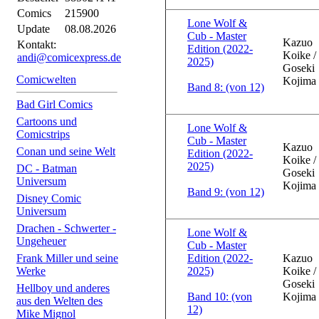
Comics
215900
Lone Wolf &
Update
08.08.2026
Cub - Master
Kazuo
Kontakt:
Edition (2022-
Koike /
andi@comicexpress.de
2025)
Goseki
Comicwelten
Kojima
Band 8: (von 12)
Bad Girl Comics
Cartoons und
Lone Wolf &
Comicstrips
Cub - Master
Kazuo
Conan und seine Welt
Edition (2022-
Koike /
2025)
DC - Batman
Goseki
Universum
Kojima
Band 9: (von 12)
Disney Comic
Universum
Drachen - Schwerter -
Lone Wolf &
Ungeheuer
Cub - Master
Frank Miller und seine
Edition (2022-
Kazuo
Werke
2025)
Koike /
Goseki
Hellboy und anderes
Band 10: (von
Kojima
aus den Welten des
12)
Mike Mignol