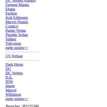
DC Vertigo (Panini)
Egmont Manga
Ehapa
Epsilon
Kult Editionen
Marvel (Panini
Comics)
Panini Verlag
Piredda Verlag
Splitter
Tokyopop
mehr zeigen>>
US Verlage
Dark Horse
DC
DC Vertigo
D.E.
IDW
Image
Marvel
Wildstorm
mehr zeigen>>
Besucher
385235390