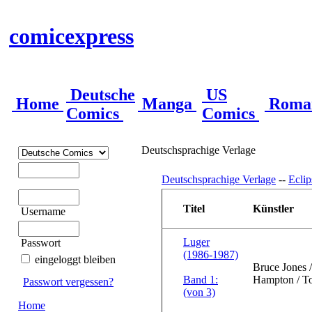
comicexpress
Deutsche
US
Home
Manga
Roma
Comics
Comics
Deutschsprachige Verlage
Deutschsprachige Verlage
--
Eclip
Titel
Künstler
Username
Luger
Passwort
(1986-1987)
eingeloggt bleiben
Bruce Jones 
Band 1:
Hampton / T
Passwort vergessen?
(von 3)
Home