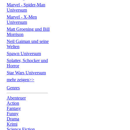
Marvel - Spider-Man
Universum
Marvel - X-Men
Universum
Matt Groening und Bill
Morrison
Neil Gaiman und seine
Welten
Spawn Universum
Splatter, Schocker und
Horror
Star Wars Universum
mehr zeigen>>
Genres
Abenteuer
Action
Fantasy
Funny
Drama
Krimi
Science Fiction