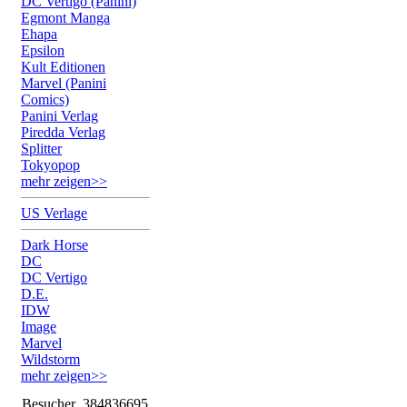
DC Vertigo (Panini)
Egmont Manga
Ehapa
Epsilon
Kult Editionen
Marvel (Panini
Comics)
Panini Verlag
Piredda Verlag
Splitter
Tokyopop
mehr zeigen>>
US Verlage
Dark Horse
DC
DC Vertigo
D.E.
IDW
Image
Marvel
Wildstorm
mehr zeigen>>
Besucher
384836695