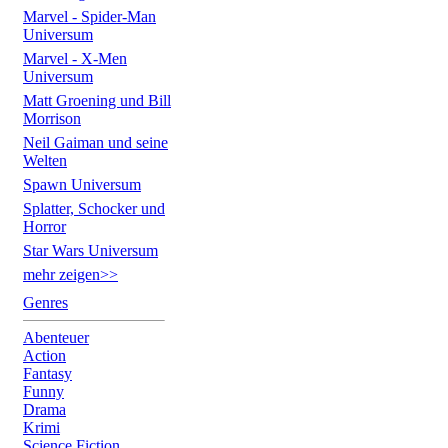
Marvel - Spider-Man
Universum
Marvel - X-Men
Universum
Matt Groening und Bill
Morrison
Neil Gaiman und seine
Welten
Spawn Universum
Splatter, Schocker und
Horror
Star Wars Universum
mehr zeigen>>
Genres
Abenteuer
Action
Fantasy
Funny
Drama
Krimi
Science Fiction