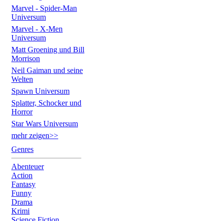
Marvel - Spider-Man
Universum
Marvel - X-Men
Universum
Matt Groening und Bill
Morrison
Neil Gaiman und seine
Welten
Spawn Universum
Splatter, Schocker und
Horror
Star Wars Universum
mehr zeigen>>
Genres
Abenteuer
Action
Fantasy
Funny
Drama
Krimi
Science Fiction