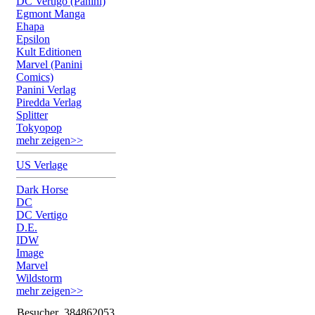
DC Vertigo (Panini)
Egmont Manga
Ehapa
Epsilon
Kult Editionen
Marvel (Panini
Comics)
Panini Verlag
Piredda Verlag
Splitter
Tokyopop
mehr zeigen>>
US Verlage
Dark Horse
DC
DC Vertigo
D.E.
IDW
Image
Marvel
Wildstorm
mehr zeigen>>
Besucher
384862053