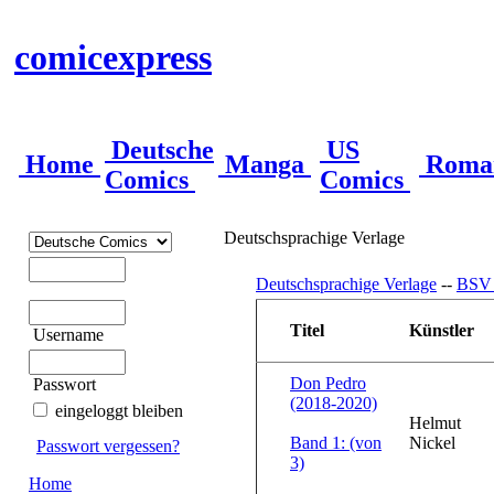
comicexpress
Deutsche
US
Home
Manga
Roma
Comics
Comics
Deutschsprachige Verlage
Deutschsprachige Verlage
--
BSV -
Titel
Künstler
Username
Don Pedro
Passwort
(2018-2020)
eingeloggt bleiben
Helmut
Band 1: (von
Nickel
Passwort vergessen?
3)
Home