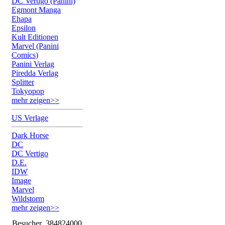
DC Vertigo (Panini)
Egmont Manga
Ehapa
Epsilon
Kult Editionen
Marvel (Panini
Comics)
Panini Verlag
Piredda Verlag
Splitter
Tokyopop
mehr zeigen>>
US Verlage
Dark Horse
DC
DC Vertigo
D.E.
IDW
Image
Marvel
Wildstorm
mehr zeigen>>
Besucher
384824000