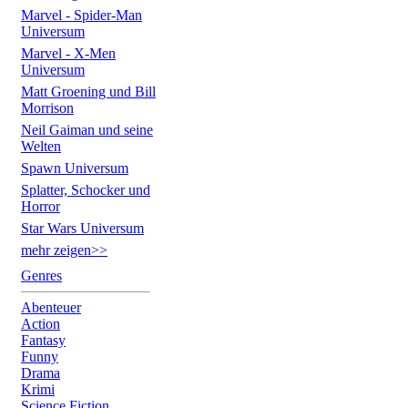
Marvel - Spider-Man
Universum
Marvel - X-Men
Universum
Matt Groening und Bill
Morrison
Neil Gaiman und seine
Welten
Spawn Universum
Splatter, Schocker und
Horror
Star Wars Universum
mehr zeigen>>
Genres
Abenteuer
Action
Fantasy
Funny
Drama
Krimi
Science Fiction