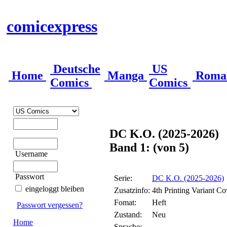
comicexpress
Deutsche
US
Home
Manga
Roma
Comics
Comics
DC K.O. (2025-2026)
Band 1: (von 5)
Username
Passwort
Serie:
DC K.O. (2025-2026)
eingeloggt bleiben
Zusatzinfo:
4th Printing Variant C
Fomat:
Heft
Passwort vergessen?
Zustand:
Neu
Home
Sprache: