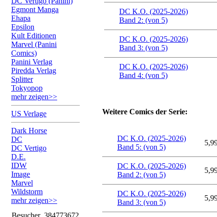
DC Vertigo (Panini)
Egmont Manga
DC K.O. (2025-2026)
Ehapa
Band 2: (von 5)
Epsilon
Kult Editionen
DC K.O. (2025-2026)
Marvel (Panini
Band 3: (von 5)
Comics)
Panini Verlag
DC K.O. (2025-2026)
Piredda Verlag
Band 4: (von 5)
Splitter
Tokyopop
mehr zeigen>>
Weitere Comics der Serie:
US Verlage
Dark Horse
DC K.O. (2025-2026)
DC
5,9
Band 5: (von 5)
DC Vertigo
D.E.
IDW
DC K.O. (2025-2026)
5,9
Image
Band 2: (von 5)
Marvel
Wildstorm
DC K.O. (2025-2026)
5,9
mehr zeigen>>
Band 3: (von 5)
Besucher
384773672