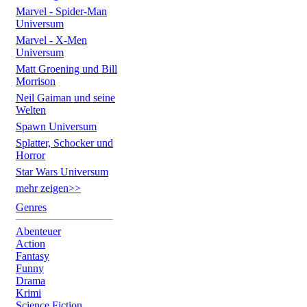
Marvel - Spider-Man
Universum
Marvel - X-Men
Universum
Matt Groening und Bill
Morrison
Neil Gaiman und seine
Welten
Spawn Universum
Splatter, Schocker und
Horror
Star Wars Universum
mehr zeigen>>
Genres
Abenteuer
Action
Fantasy
Funny
Drama
Krimi
Science Fiction