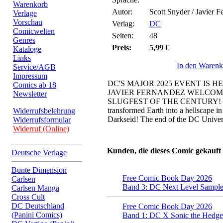
Warenkorb
Autor:
Scott Snyder / Javier F
Verlage
Vorschau
Verlag:
DC
Comicwelten
Seiten:
48
Genres
Preis:
5,99 €
Kataloge
Links
In den Warenk
Service/AGB
Impressum
DC'S MAJOR 2025 EVENT IS 
Comics ab 18
JAVIER FERNANDEZ WELCOM
Newsletter
SLUGFEST OF THE CENTURY! The 
transformed Earth into a hellscape in 
Widerrufsbelehrung
Darkseid! The end of the DC Univers
Widerrufsformular
Widerruf (Online)
Kunden, die dieses Comic gekauft
Deutsche Verlage
Bunte Dimension
Free Comic Book Day 2026
Carlsen
Band 3: DC Next Level Sample
Carlsen Manga
Cross Cult
DC Deutschland
Free Comic Book Day 2026
(Panini Comics)
Band 1: DC X Sonic the Hedg