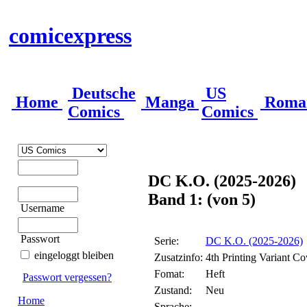
comicexpress
Deutsche
US
Home
Manga
Roma
Comics
Comics
DC K.O. (2025-2026)
Band 1: (von 5)
Username
Passwort
Serie:
DC K.O. (2025-2026)
eingeloggt bleiben
Zusatzinfo:
4th Printing Variant C
Fomat:
Heft
Passwort vergessen?
Zustand:
Neu
Home
Sprache: