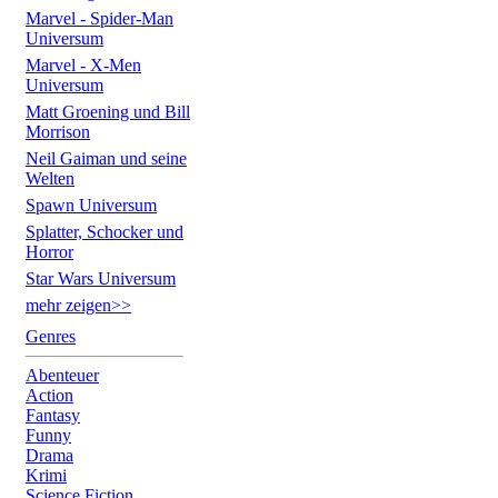
Marvel - Spider-Man
Universum
Marvel - X-Men
Universum
Matt Groening und Bill
Morrison
Neil Gaiman und seine
Welten
Spawn Universum
Splatter, Schocker und
Horror
Star Wars Universum
mehr zeigen>>
Genres
Abenteuer
Action
Fantasy
Funny
Drama
Krimi
Science Fiction