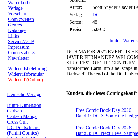
Warenkorb
Autor:
Scott Snyder / Javier F
Verlage
Vorschau
Verlag:
DC
Comicwelten
Seiten:
48
Genres
Preis:
5,99 €
Kataloge
Links
In den Warenk
Service/AGB
Impressum
DC'S MAJOR 2025 EVENT IS 
Comics ab 18
JAVIER FERNANDEZ WELCOM
Newsletter
SLUGFEST OF THE CENTURY! The 
transformed Earth into a hellscape in 
Widerrufsbelehrung
Darkseid! The end of the DC Univers
Widerrufsformular
Widerruf (Online)
Kunden, die dieses Comic gekauft
Deutsche Verlage
Bunte Dimension
Free Comic Book Day 2026
Carlsen
Band 1: DC X Sonic the Hedg
Carlsen Manga
Cross Cult
DC Deutschland
Free Comic Book Day 2026
(Panini Comics)
Band 3: DC Next Level Sample