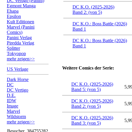
DC Vertigo (Panini)
Egmont Manga
DC K.O. (2025-2026)
Ehapa
Band 2: (von 5)
Epsilon
Kult Editionen
DC K.O.: Boss Battle (2026)
Marvel (Panini
Band 1
Comics)
Panini Verlag
DC K.O.: Boss Battle (2026)
Piredda Verlag
Band 1
Splitter
Tokyopop
mehr zeigen>>
Weitere Comics der Serie:
US Verlage
Dark Horse
DC K.O. (2025-2026)
DC
5,9
Band 5: (von 5)
DC Vertigo
D.E.
IDW
DC K.O. (2025-2026)
5,9
Image
Band 2: (von 5)
Marvel
Wildstorm
DC K.O. (2025-2026)
5,9
mehr zeigen>>
Band 3: (von 5)
Besucher
384755282