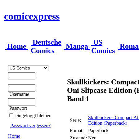
comicexpress
Deutsche
US
Home
Manga
Roma
Comics
Comics
Skullkickers: Compact
Oni Slipcase Edition 
Username
Band 1
Passwort
eingeloggt bleiben
Skullkickers: Compact Att
Serie:
Edition (Paperback)
Passwort vergessen?
Fomat:
Paperback
Home
Zustand:
Neu