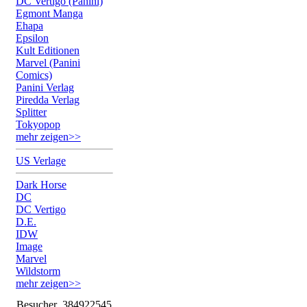
DC Vertigo (Panini)
Egmont Manga
Ehapa
Epsilon
Kult Editionen
Marvel (Panini
Comics)
Panini Verlag
Piredda Verlag
Splitter
Tokyopop
mehr zeigen>>
US Verlage
Dark Horse
DC
DC Vertigo
D.E.
IDW
Image
Marvel
Wildstorm
mehr zeigen>>
Besucher
384922545