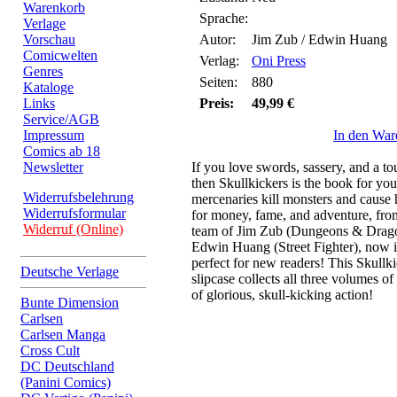
Warenkorb
Sprache:
Verlage
Vorschau
Autor:
Jim Zub / Edwin Huang
Comicwelten
Verlag:
Oni Press
Genres
Seiten:
880
Kataloge
Links
Preis:
49,99 €
Service/AGB
Impressum
In den War
Comics ab 18
Newsletter
If you love swords, sassery, and a to
then Skullkickers is the book for you
Widerrufsbelehrung
mercenaries kill monsters and cause 
Widerrufsformular
for money, fame, and adventure, fro
Widerruf (Online)
team of Jim Zub (Dungeons & Drago
Edwin Huang (Street Fighter), now i
perfect for new readers! This Skull
Deutsche Verlage
slipcase collects all three volumes of
of glorious, skull-kicking action!
Bunte Dimension
Carlsen
Carlsen Manga
Cross Cult
DC Deutschland
(Panini Comics)