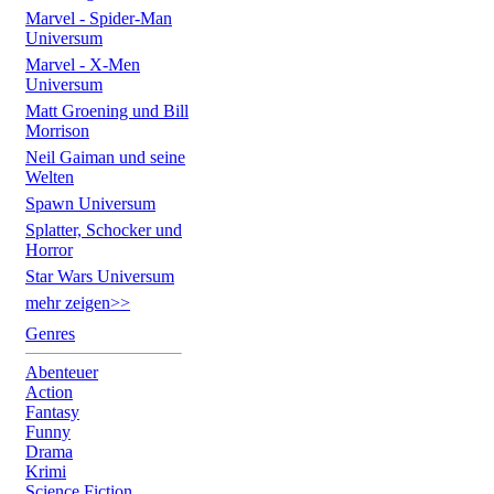
Marvel - Spider-Man
Universum
Marvel - X-Men
Universum
Matt Groening und Bill
Morrison
Neil Gaiman und seine
Welten
Spawn Universum
Splatter, Schocker und
Horror
Star Wars Universum
mehr zeigen>>
Genres
Abenteuer
Action
Fantasy
Funny
Drama
Krimi
Science Fiction