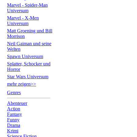
Marvel - Spider-Man
Universum
Marvel - X-Men
Universum
Matt Groening und Bill
Morrison
Neil Gaiman und seine
Welten
Spawn Universum
Splatter, Schocker und
Horror
Star Wars Universum
mehr zeigen>>
Genres
Abenteuer
Action
Fantasy
Funny
Drama
Krimi
Science Fiction