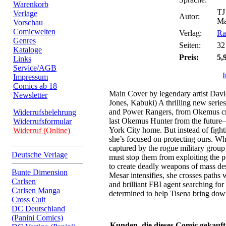
Warenkorb
TJ
Verlage
Autor:
Ma
Vorschau
Comicwelten
Verlag:
Ra
Genres
Seiten:
32
Kataloge
Preis:
5,
Links
Service/AGB
Impressum
Comics ab 18
Main Cover by legendary artist Davi
Newsletter
Jones, Kabuki) A thrilling new series 
and Power Rangers, from Okemus cre
Widerrufsbelehrung
last Okemus Hunter from the futur
Widerrufsformular
York City home. But instead of fight
Widerruf (Online)
she’s focused on protecting ours. Whe
captured by the rogue military grou
Deutsche Verlage
must stop them from exploiting the
to create deadly weapons of mass des
Bunte Dimension
Mesar intensifies, she crosses paths
Carlsen
and brilliant FBI agent searching for 
Carlsen Manga
determined to help Tisena bring dow
Cross Cult
DC Deutschland
(Panini Comics)
Kunden, die dieses Comic gekauft