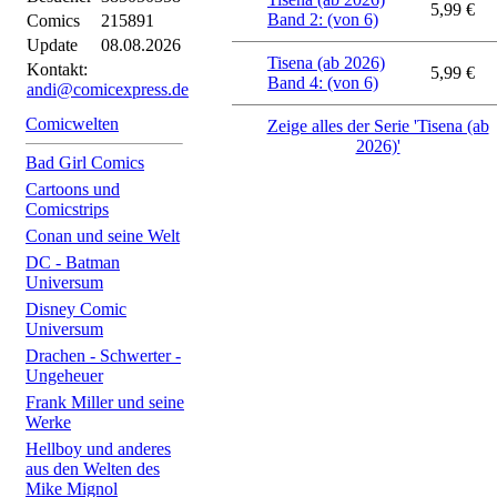
5,99 €
Band 2: (von 6)
Comics
215891
Update
08.08.2026
Tisena (ab 2026)
Kontakt:
5,99 €
Band 4: (von 6)
andi@comicexpress.de
Comicwelten
Zeige alles der Serie 'Tisena (ab
2026)'
Bad Girl Comics
Cartoons und
Comicstrips
Conan und seine Welt
DC - Batman
Universum
Disney Comic
Universum
Drachen - Schwerter -
Ungeheuer
Frank Miller und seine
Werke
Hellboy und anderes
aus den Welten des
Mike Mignol