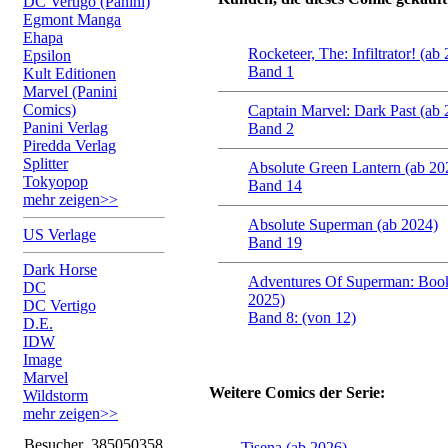
DC Vertigo (Panini)
Egmont Manga
Ehapa
Rocketeer, The: Infiltrator! (ab
Epsilon
Band 1
Kult Editionen
Marvel (Panini
Comics)
Captain Marvel: Dark Past (ab 
Panini Verlag
Band 2
Piredda Verlag
Splitter
Absolute Green Lantern (ab 20
Tokyopop
Band 14
mehr zeigen>>
Absolute Superman (ab 2024)
US Verlage
Band 19
Dark Horse
Adventures Of Superman: Book
DC
2025)
DC Vertigo
Band 8: (von 12)
D.E.
IDW
Image
Marvel
Weitere Comics der Serie:
Wildstorm
mehr zeigen>>
Besucher
385050358
Tisena (ab 2026)