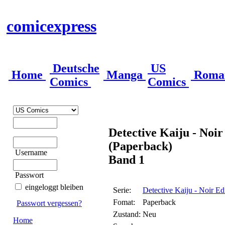
comicexpress
Deutsche
US
Home
Manga
Roma
Comics
Comics
Detective Kaiju - Noir
(Paperback)
Username
Band 1
Passwort
eingeloggt bleiben
Serie:
Detective Kaiju - Noir Ed
Fomat:
Paperback
Passwort vergessen?
Zustand:
Neu
Home