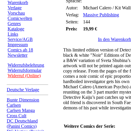
Sprache:
Warenkorb
Verlage
Autor:
Michael Calero / Kit Wall
Vorschau
Verlag:
Massive Publishing
Comicwelten
Seiten:
144
Genres
Kataloge
Preis:
19,99 €
Links
Service/AGB
In den Warenkor
Impressum
Comics ab 18
This limited edition version of Detect
Newsletter
black & white "Noir" Editions of Det
a B&W variation of Sveta Shubina’s i
Widerrufsbelehrung
artwork will not be printed again out
Widerrufsformular
copy release. From the pages of the 
Widerruf (Online)
comes a noir comic of epic proportio
hardboiled investigator gets his own
Michael Calero (American Psycho) a
Deutsche Verlage
reuniting on the 3 part murder mystery
Detective Kaiju’s past catches up w
Bunte Dimension
old friend is discovered in South Fa
Carlsen
demons of his past while investigati
Carlsen Manga
Cross Cult
DC Deutschland
(Panini Comics)
Weitere Comics der Serie: