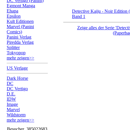
DC Vertigo (Panini)
Egmont Manga
Ehapa
Detective Kaiju - Noir Edition
Epsilon
Band 1
Kult Editionen
Marvel (Panini
Zeige alles der Serie 'Detect
Comics)
(Paperba
Panini Verlag
Piredda Verlag
Splitter
Tokyopop
mehr zeigen>>
US Verlage
Dark Horse
DC
DC Vertigo
D.E.
IDW
Image
Marvel
Wildstorm
mehr zeigen>>
Besucher
385022683