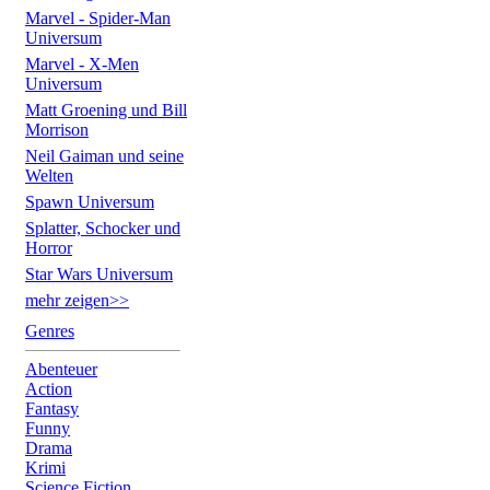
Marvel - Spider-Man
Universum
Marvel - X-Men
Universum
Matt Groening und Bill
Morrison
Neil Gaiman und seine
Welten
Spawn Universum
Splatter, Schocker und
Horror
Star Wars Universum
mehr zeigen>>
Genres
Abenteuer
Action
Fantasy
Funny
Drama
Krimi
Science Fiction