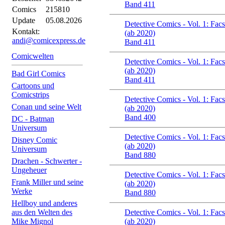
Band 411
Comics
215810
Update
05.08.2026
Detective Comics - Vol. 1: Facs
Kontakt:
(ab 2020)
andi@comicexpress.de
Band 411
Comicwelten
Detective Comics - Vol. 1: Facs
(ab 2020)
Bad Girl Comics
Band 411
Cartoons und
Comicstrips
Detective Comics - Vol. 1: Facs
Conan und seine Welt
(ab 2020)
Band 400
DC - Batman
Universum
Detective Comics - Vol. 1: Facs
Disney Comic
(ab 2020)
Universum
Band 880
Drachen - Schwerter -
Ungeheuer
Detective Comics - Vol. 1: Facs
Frank Miller und seine
(ab 2020)
Werke
Band 880
Hellboy und anderes
aus den Welten des
Detective Comics - Vol. 1: Facs
Mike Mignol
(ab 2020)