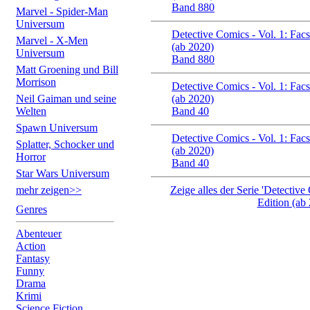
Band 880
Marvel - Spider-Man
Universum
Detective Comics - Vol. 1: Facs
Marvel - X-Men
(ab 2020)
Universum
Band 880
Matt Groening und Bill
Morrison
Detective Comics - Vol. 1: Facs
Neil Gaiman und seine
(ab 2020)
Welten
Band 40
Spawn Universum
Detective Comics - Vol. 1: Facs
Splatter, Schocker und
(ab 2020)
Horror
Band 40
Star Wars Universum
mehr zeigen>>
Zeige alles der Serie 'Detective
Edition (ab 
Genres
Abenteuer
Action
Fantasy
Funny
Drama
Krimi
Science Fiction