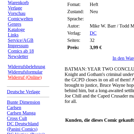
Warenkorb
Fomat:
Heft
Verlage
Zustand:
Neu
Vorschau
Comicwelten
Sprache:
Genres
Autor:
Mike W. Barr / Todd M
Kataloge
Verlag:
DC
Links
Service/AGB
Seiten:
32
Impressum
Preis:
3,99 €
Comics ab 18
Newsletter
In den War
Widerrufsbelehrung
BATMAN: YEAR TWO CONCLUDES
Widerrufsformular
Knight and Gotham's criminal underw
Widerruf (Online)
the GCPD closes in on all of them! 
brought to justice, Bruce Wayne hope
behind him, but a long-awaited settl
Deutsche Verlage
Joe Chill and the Caped Crusader may
for all.
Bunte Dimension
Carlsen
Carlsen Manga
Cross Cult
Kunden, die dieses Comic gekauft
DC Deutschland
(Panini Comics)