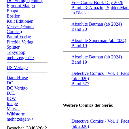
DC Vertigo (Panini)
Free Comic Book Day 2026
Egmont Manga
Band 23: Amazing Spider-Man
Ehapa
in Black
Epsilon
Kult Editionen
Absolute Batman (ab 2024)
Marvel (Panini
Band 20
Comics)
Panini Verlag
Absolute Superman (ab 2024)
Piredda Verlag
Band 19
Splitter
Tokyopop
Absolute Batman (ab 2024)
mehr zeigen>>
Band 19
US Verlage
Detective Comics - Vol. 1: Facs
Dark Horse
(ab 2020)
DC
Band 577
DC Vertigo
D.E.
IDW
Image
Weitere Comics der Serie:
Marvel
Wildstorm
mehr zeigen>>
Detective Comics - Vol. 1: Facs
(ab 2020)
Besucher
384632642