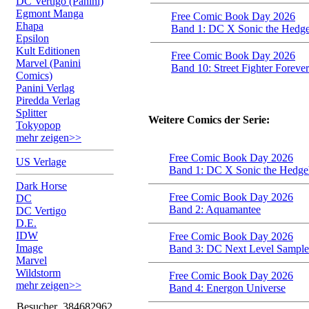
DC Vertigo (Panini)
Egmont Manga
Free Comic Book Day 2026
Ehapa
Band 1: DC X Sonic the Hedg
Epsilon
Kult Editionen
Free Comic Book Day 2026
Marvel (Panini
Band 10: Street Fighter Forever
Comics)
Panini Verlag
Piredda Verlag
Splitter
Weitere Comics der Serie:
Tokyopop
mehr zeigen>>
Free Comic Book Day 2026
US Verlage
Band 1: DC X Sonic the Hedg
Dark Horse
Free Comic Book Day 2026
DC
Band 2: Aquamantee
DC Vertigo
D.E.
IDW
Free Comic Book Day 2026
Image
Band 3: DC Next Level Sample
Marvel
Wildstorm
Free Comic Book Day 2026
mehr zeigen>>
Band 4: Energon Universe
Besucher
384682962