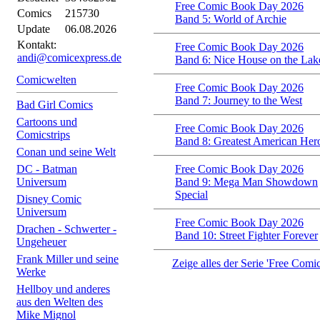
Free Comic Book Day 2026
Comics
215730
Band 5: World of Archie
Update
06.08.2026
Kontakt:
Free Comic Book Day 2026
andi@comicexpress.de
Band 6: Nice House on the Lak
Comicwelten
Free Comic Book Day 2026
Band 7: Journey to the West
Bad Girl Comics
Cartoons und
Free Comic Book Day 2026
Comicstrips
Band 8: Greatest American Her
Conan und seine Welt
DC - Batman
Free Comic Book Day 2026
Universum
Band 9: Mega Man Showdown
Special
Disney Comic
Universum
Free Comic Book Day 2026
Drachen - Schwerter -
Band 10: Street Fighter Forever
Ungeheuer
Frank Miller und seine
Zeige alles der Serie 'Free Com
Werke
Hellboy und anderes
aus den Welten des
Mike Mignol