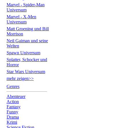
Marvel - Spider-Man
Universum
Marvel - X-Men
Universum
Matt Groening und Bill
Morrison
Neil Gaiman und seine
Welten
Spawn Universum
Splatter, Schocker und
Horror
Star Wars Universum
mehr zeigen>>
Genres
Abenteuer
Action
Fantasy
Funny
Drama
Krimi
Science Fiction