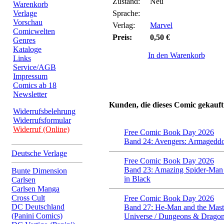
Zustand:
Neu
Warenkorb
Verlage
Sprache:
Vorschau
Verlag:
Marvel
Comicwelten
Preis:
0,50 €
Genres
Kataloge
In den Warenkorb
Links
Service/AGB
Impressum
Comics ab 18
Newsletter
Kunden, die dieses Comic gekauft
Widerrufsbelehrung
Widerrufsformular
Widerruf (Online)
Free Comic Book Day 2026
Band 24: Avengers: Armagedd
Deutsche Verlage
Free Comic Book Day 2026
Band 23: Amazing Spider-Man
Bunte Dimension
in Black
Carlsen
Carlsen Manga
Cross Cult
Free Comic Book Day 2026
DC Deutschland
Band 27: He-Man and the Maste
(Panini Comics)
Universe / Dungeons & Drago