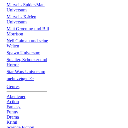
Marvel - Spider-Man
Universum
Marvel - X-Men
Universum
Matt Groening und Bill
Morrison
Neil Gaiman und seine
Welten
Spawn Universum
Splatter, Schocker und
Horror
Star Wars Universum
mehr zeigen>>
Genres
Abenteuer
Action
Fantasy
Funny
Drama
Krimi
Science Fiction