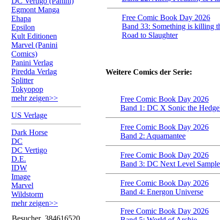
DC Vertigo (Panini)
Egmont Manga
Free Comic Book Day 2026
Ehapa
Band 33: Something is killing t
Epsilon
Road to Slaughter
Kult Editionen
Marvel (Panini
Comics)
Panini Verlag
Piredda Verlag
Weitere Comics der Serie:
Splitter
Tokyopop
mehr zeigen>>
Free Comic Book Day 2026
Band 1: DC X Sonic the Hedg
US Verlage
Free Comic Book Day 2026
Dark Horse
Band 2: Aquamantee
DC
DC Vertigo
Free Comic Book Day 2026
D.E.
Band 3: DC Next Level Sample
IDW
Image
Free Comic Book Day 2026
Marvel
Band 4: Energon Universe
Wildstorm
mehr zeigen>>
Free Comic Book Day 2026
Besucher
384616520
Band 5: World of Archie