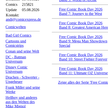
Comics
215821
Free Comic Book Day 2026
Update
05.08.2026
Band 7: Journey to the West
Kontakt:
andi@comicexpress.de
Free Comic Book Day 2026
Comicwelten
Band 8: Greatest American Her
Bad Girl Comics
Free Comic Book Day 2026
Cartoons und
Band 9: Mega Man Showdown
Comicstrips
Special
Conan und seine Welt
Free Comic Book Day 2026
DC - Batman
Band 10: Street Fighter Forever
Universum
Disney Comic
Free Comic Book Day 2026
Universum
Band 11: Ultimate OZ Universe
Drachen - Schwerter -
Ungeheuer
Zeige alles der Serie 'Free Com
Frank Miller und seine
Werke
Hellboy und anderes
aus den Welten des
Mike Mignol