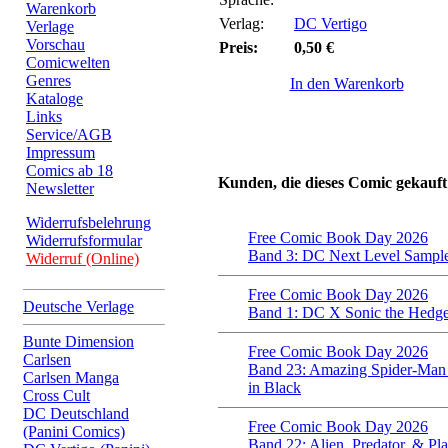
Warenkorb
Verlag:
DC Vertigo
Verlage
Vorschau
Preis:
0,50 €
Comicwelten
Genres
In den Warenkorb
Kataloge
Links
Service/AGB
Impressum
Comics ab 18
Kunden, die dieses Comic gekauft
Newsletter
Widerrufsbelehrung
Free Comic Book Day 2026
Widerrufsformular
Band 3: DC Next Level Sampl
Widerruf (Online)
Free Comic Book Day 2026
Deutsche Verlage
Band 1: DC X Sonic the Hedg
Bunte Dimension
Free Comic Book Day 2026
Carlsen
Band 23: Amazing Spider-Man
Carlsen Manga
in Black
Cross Cult
DC Deutschland
Free Comic Book Day 2026
(Panini Comics)
Band 22: Alien, Predator, & Pla