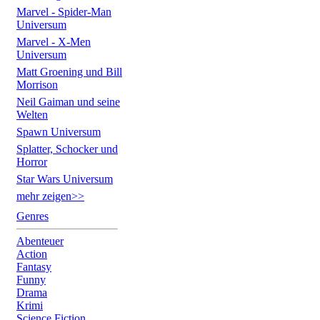
Marvel - Spider-Man
Universum
Marvel - X-Men
Universum
Matt Groening und Bill
Morrison
Neil Gaiman und seine
Welten
Spawn Universum
Splatter, Schocker und
Horror
Star Wars Universum
mehr zeigen>>
Genres
Abenteuer
Action
Fantasy
Funny
Drama
Krimi
Science Fiction