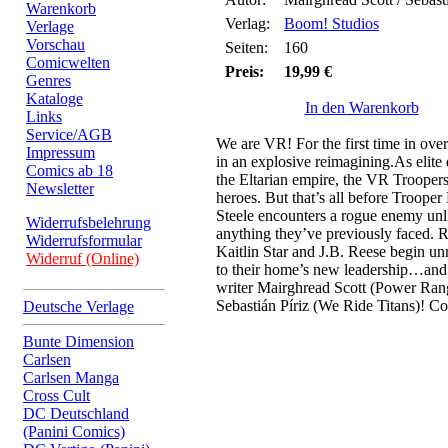
Warenkorb
Verlag:
Boom! Studios
Verlage
Vorschau
Seiten:
160
Comicwelten
Preis:
19,99 €
Genres
Kataloge
In den Warenkorb
Links
Service/AGB
We are VR! For the first time in ove
Impressum
in an explosive reimagining.As elite 
Comics ab 18
the Eltarian empire, the VR Troopers
Newsletter
heroes. But that’s all before Troope
Steele encounters a rogue enemy unl
Widerrufsbelehrung
anything they’ve previously faced. 
Widerrufsformular
Kaitlin Star and J.B. Reese begin un
Widerruf (Online)
to their home’s new leadership…an
writer Mairghread Scott (Power Range
Sebastián Píriz (We Ride Titans)! C
Deutsche Verlage
Bunte Dimension
Carlsen
Carlsen Manga
Cross Cult
DC Deutschland
(Panini Comics)