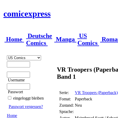
comicexpress
Deutsche
US
Home
Manga
Roma
Comics
Comics
VR Troopers (Paperba
Band 1
Username
Passwort
Serie:
VR Troopers (Paperback)
eingeloggt bleiben
Fomat:
Paperback
Zustand:
Neu
Passwort vergessen?
Sprache:
Home
Autor:
Mairghread Scott / Sebasti