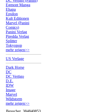
DC Vertigo (Panini)
Egmont Manga
Ehapa
Epsilon
Kult Editionen
Marvel (Panini
Comics)
Panini Verlag
Piredda Verlag
Splitter
Tokyopop
mehr zeigen>>
US Verlage
Dark Horse
DC
DC Vertigo
D.E.
IDW
Image
Marvel
Wildstorm
mehr zeigen>>
Besucher
384840853