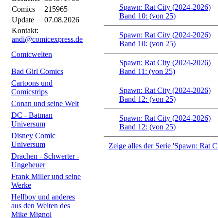
Spawn: Rat City (2024-2026)
Comics
215965
Band 10: (von 25)
Update
07.08.2026
Kontakt:
Spawn: Rat City (2024-2026)
andi@comicexpress.de
Band 10: (von 25)
Comicwelten
Spawn: Rat City (2024-2026)
Bad Girl Comics
Band 11: (von 25)
Cartoons und
Spawn: Rat City (2024-2026)
Comicstrips
Band 12: (von 25)
Conan und seine Welt
DC - Batman
Spawn: Rat City (2024-2026)
Universum
Band 12: (von 25)
Disney Comic
Universum
Zeige alles der Serie 'Spawn: Rat C
Drachen - Schwerter -
Ungeheuer
Frank Miller und seine
Werke
Hellboy und anderes
aus den Welten des
Mike Mignol