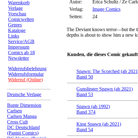
Autor:
Erica Schultz / Ze Carl
Warenkorb
Verlage
Verlag:
Image Comics
Vorschau
Seiten:
24
Comicwelten
Genres
The Deviant knows terror—but the th
Kataloge
depths is about to show him a new ki
Links
Service/AGB
Impressum
Comics ab 18
Kunden, die dieses Comic gekauft
Newsletter
Widerrufsbelehrung
Spawn: The Scorched (ab 2021
Widerrufsformular
Band 50
Widerruf (Online)
Gunslinger Spawn (ab 2021)
Deutsche Verlage
Band 53
Bunte Dimension
Spawn (ab 1992)
Carlsen
Band 374
Carlsen Manga
Cross Cult
King Spawn (ab 2021)
DC Deutschland
Band 54
(Panini Comics)