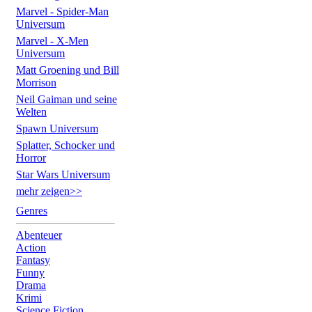
Marvel - Spider-Man
Universum
Marvel - X-Men
Universum
Matt Groening und Bill
Morrison
Neil Gaiman und seine
Welten
Spawn Universum
Splatter, Schocker und
Horror
Star Wars Universum
mehr zeigen>>
Genres
Abenteuer
Action
Fantasy
Funny
Drama
Krimi
Science Fiction