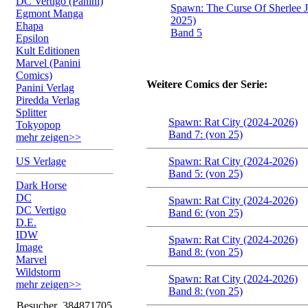
DC Vertigo (Panini)
Spawn: The Curse Of Sherlee 
Egmont Manga
2025)
Ehapa
Band 5
Epsilon
Kult Editionen
Marvel (Panini
Comics)
Weitere Comics der Serie:
Panini Verlag
Piredda Verlag
Splitter
Spawn: Rat City (2024-2026)
Tokyopop
Band 7: (von 25)
mehr zeigen>>
US Verlage
Spawn: Rat City (2024-2026)
Band 5: (von 25)
Dark Horse
DC
Spawn: Rat City (2024-2026)
DC Vertigo
Band 6: (von 25)
D.E.
IDW
Spawn: Rat City (2024-2026)
Image
Band 8: (von 25)
Marvel
Wildstorm
Spawn: Rat City (2024-2026)
mehr zeigen>>
Band 8: (von 25)
Besucher
384871705