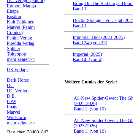
DC Vertigo (Panini)
Bring On The Bad Guys: Doom
Egmont Manga
Band 1
Ehapa
Epsilon
Doctor Strange - Vol. 7 (ab 202
Kult Editionen
Band 1
Marvel (Panini
Comics)
Immortal Thor (2023-2025)
Panini Verlag
Band 24: (von 25)
Piredda Verlag
Splitter
Tokyopop
Imperial (2025)
mehr zeigen>>
Band 4: (von 4)
US Verlage
Dark Horse
Weitere Comics der Serie:
DC
DC Vertigo
D.E.
All-New Spider-Gwen: The Gh
IDW
(2025-2026)
Image
Band 1: (von 10)
Marvel
Wildstorm
All-New Spider-Gwen: The Gh
mehr zeigen>>
(2025-2026)
Band 1: (von 10)
Besucher
384801843