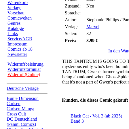
Warenkorb
Zustand:
Neu
Verlage
Vorschau
Sprache:
Comicwelten
Autor:
Stephanie Phillips / Pa
Genres
Verlag:
Marvel
Kataloge
Links
Seiten:
32
Service/AGB
Preis:
3,99 €
Impressum
Comics ab 18
In den War
Newsletter
THIS TANTRUM IS GOING TO 
Widerrufsbelehrung
mysterious entity who's been houndi
Widerrufsformular
TANTRUM, Gwen's former symbiote! 
Widerruf (Online)
being abandoned when Ghost-Spider 
that it's not a part of Gwen's perfect 
Deutsche Verlage
Bunte Dimension
Kunden, die dieses Comic gekauft
Carlsen
Carlsen Manga
Cross Cult
Black Cat - Vol. 3 (ab 2025)
DC Deutschland
Band 3
(Panini Comics)