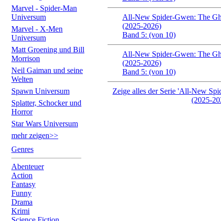
Marvel - Spider-Man
Universum
All-New Spider-Gwen: The Gh
(2025-2026)
Marvel - X-Men
Band 5: (von 10)
Universum
Matt Groening und Bill
All-New Spider-Gwen: The Gh
Morrison
(2025-2026)
Neil Gaiman und seine
Band 5: (von 10)
Welten
Spawn Universum
Zeige alles der Serie 'All-New S
(2025-20
Splatter, Schocker und
Horror
Star Wars Universum
mehr zeigen>>
Genres
Abenteuer
Action
Fantasy
Funny
Drama
Krimi
Science Fiction