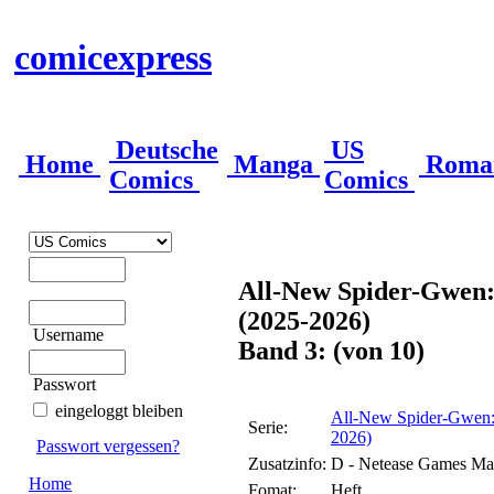
comicexpress
Deutsche
US
Home
Manga
Roma
Comics
Comics
All-New Spider-Gwen:
(2025-2026)
Username
Band 3: (von 10)
Passwort
eingeloggt bleiben
All-New Spider-Gwen:
Serie:
2026)
Passwort vergessen?
Zusatzinfo:
D - Netease Games Mar
Home
Fomat:
Heft