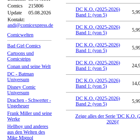
Comics
215806
DC K.O. (2025-2026)
5,9
Update
05.08.2026
Band 1: (von 5)
Kontakt:
andi@comicexpress.de
DC K.O. (2025-2026)
5,9
Band 1: (von 5)
Comicwelten
DC K.O. (2025-2026)
Bad Girl Comics
5,9
Band 1: (von 5)
Cartoons und
Comicstrips
DC K.O. (2025-2026)
24,
Conan und seine Welt
Band 1: (von 5)
DC - Batman
Universum
DC K.O. (2025-2026)
14,
Band 1: (von 5)
Disney Comic
Universum
DC K.O. (2025-2026)
Drachen - Schwerter -
5,9
Band 2: (von 5)
Ungeheuer
Frank Miller und seine
Zeige alles der Serie 'DC K.O. 
Werke
2026)'
Hellboy und anderes
aus den Welten des
Mike Mignol