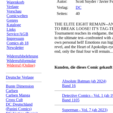
Autor:
Scott Snyder / Javier 
Warenkorb
Verlage
Verlag:
DC
Vorschau
Seiten:
40
Comicwelten
Genres
THE ELITE EIGHT REMAIN--A
Kataloge
TO BREAK LOOSE! IT'S TAG-TE
Links
Tournament reaches its endgame, the 
Service/AGB
to the ultimate test--confronted with 
Impressum
own personal hell! Emotions run high 
Comics ab 18
revel, and the Heart of Apokolips e
Newsletter
end, only the final four will remain...
Widerrufsbelehrung
Widerrufsformular
Widerruf (Online)
Kunden, die dieses Comic gekauft
Deutsche Verlage
Absolute Batman (ab 2024)
Band 16
Bunte Dimension
Carlsen
Carlsen Manga
Detective Comics - Vol. 1 (ab 1
Cross Cult
Band 1105
DC Deutschland
(Panini Comics)
Superman - Vol. 7 (ab 2023)