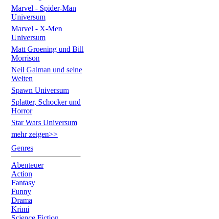
Marvel - Spider-Man
Universum
Marvel - X-Men
Universum
Matt Groening und Bill
Morrison
Neil Gaiman und seine
Welten
Spawn Universum
Splatter, Schocker und
Horror
Star Wars Universum
mehr zeigen>>
Genres
Abenteuer
Action
Fantasy
Funny
Drama
Krimi
Science Fiction