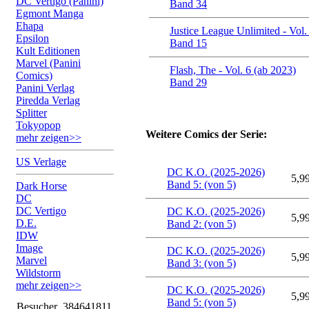
DC Vertigo (Panini)
Band 34
Egmont Manga
Ehapa
Justice League Unlimited - Vol.
Epsilon
Band 15
Kult Editionen
Marvel (Panini
Flash, The - Vol. 6 (ab 2023)
Comics)
Band 29
Panini Verlag
Piredda Verlag
Splitter
Tokyopop
Weitere Comics der Serie:
mehr zeigen>>
US Verlage
DC K.O. (2025-2026)
5,9
Band 5: (von 5)
Dark Horse
DC
DC Vertigo
DC K.O. (2025-2026)
5,9
D.E.
Band 2: (von 5)
IDW
Image
DC K.O. (2025-2026)
5,9
Marvel
Band 3: (von 5)
Wildstorm
mehr zeigen>>
DC K.O. (2025-2026)
5,9
Band 5: (von 5)
Besucher
384641811