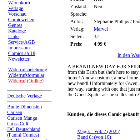
Warenkorb
Zustand:
Neu
Verlage
Vorschau
Sprache:
Comicwelten
Autor:
Stephanie Phillips / Pa
Genres
Verlag:
Marvel
Kataloge
Links
Seiten:
32
Service/AGB
Preis:
4,99 €
Impressum
Comics ab 18
In den War
Newsletter
A BRAND-NEW DAY FOR SPIDER-
Widerrufsbelehrung
from this Earth but she's here to stay,
Widerrufsformular
home! A new costume, a new home lif
Widerruf (Online)
new band! Unfortunately for Gwen, n
her way, starting with one that just 
the Ghost-Spider as she settles into 
Deutsche Verlage
Bunte Dimension
Carlsen
Kunden, die dieses Comic gekauft
Carlsen Manga
Cross Cult
DC Deutschland
Magik - Vol. 2 (2025)
(Panini Comics)
Band 8: (von 10)