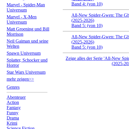
Band 4: (von 10)
Marvel - Spider-Man
Universum
All-New Spider-Gwen: The Gh
Marvel - X-Men
(2025-2026)
Universum
Band 5: (von 10)
Matt Groening und Bill
Morrison
All-New Spider-Gwen: The Gh
Neil Gaiman und seine
(2025-2026)
Welten
Band 5: (von 10)
Spawn Universum
Zeige alles der Serie 'All-New S
Splatter, Schocker und
(2025-20
Horror
Star Wars Universum
mehr zeigen>>
Genres
Abenteuer
Action
Fantasy
Funny
Drama
Krimi
Science Fiction