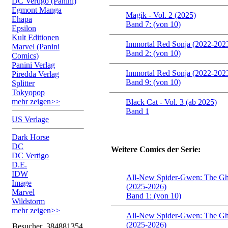
DC Vertigo (Panini)
Egmont Manga
Magik - Vol. 2 (2025)
Ehapa
Band 7: (von 10)
Epsilon
Kult Editionen
Immortal Red Sonja (2022-202
Marvel (Panini
Band 2: (von 10)
Comics)
Panini Verlag
Immortal Red Sonja (2022-202
Piredda Verlag
Band 9: (von 10)
Splitter
Tokyopop
mehr zeigen>>
Black Cat - Vol. 3 (ab 2025)
Band 1
US Verlage
Dark Horse
DC
Weitere Comics der Serie:
DC Vertigo
D.E.
IDW
All-New Spider-Gwen: The Gh
Image
(2025-2026)
Marvel
Band 1: (von 10)
Wildstorm
mehr zeigen>>
All-New Spider-Gwen: The Gh
(2025-2026)
Besucher
384881354