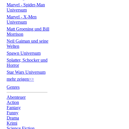
Marvel - Spider-Man
Universum
Marvel - X-Men
Universum
Matt Groening und Bill
Morrison
Neil Gaiman und seine
Welten
Spawn Universum
Splatter, Schocker und
Horror
Star Wars Universum
mehr zeigen>>
Genres
Abenteuer
Action
Fantasy
Funny
Drama
Krimi
Science Fiction