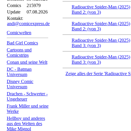
Comics
215979
Radioactive Spider-Man (2025)
Update
07.08.2026
Band 2: (von 3)
Kontakt:
andi@comicexpress.de
Radioactive Spider-Man (2025)
Band 2: (von 3)
Comicwelten
Radioactive Spider-Man (2025)
Bad Girl Comics
Band 3: (von 3)
Cartoons und
Comicstrips
Radioactive Spider-Man (2025)
Conan und seine Welt
Band 3: (von 3)
DC - Batman
Zeige alles der Serie 'Radioactive 
Universum
Disney Comic
Universum
Drachen - Schwerter -
Ungeheuer
Frank Miller und seine
Werke
Hellboy und anderes
aus den Welten des
Mike Mignol