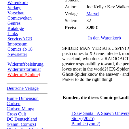
Warenkorb
Autor:
Joe Kelly / Kev Walke
Verlage
Vorschau
Verlag:
Marvel
Comicwelten
Seiten:
32
Genres
Preis:
3,99 €
Kataloge
Links
In den Warenkorb
Service/AGB
Impressum
SPIDER-MAN VERSUS…SPIN! X
Comics ab 18
push comes to X-Gene-infected, mons
Newsletter
wasteland, who does a RADIOACT
greater responsibility toward, the p
Widerrufsbelehrung
loves most in the world?! EX-Spide
Widerrufsformular
Ghost-Spider know the answer - a
Widerruf (Online)
Parker to do the right thing!
Deutsche Verlage
Kunden, die dieses Comic gekauft
Bunte Dimension
Carlsen
Carlsen Manga
I Saw Santa - A Spawn Univers
Cross Cult
Story (2025)
DC Deutschland
Band 2: (von 2)
(Panini Comics)