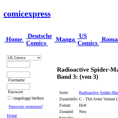
comicexpress
Deutsche
US
Home
Manga
Roma
Comics
Comics
Radioactive Spider-M
Band 3: (von 3)
Username
Passwort
Serie:
Radioactive Spider-Ma
eingeloggt bleiben
Zusatzinfo:
C - Tbd Artist Variant 
Fomat:
Heft
Passwort vergessen?
Zustand:
Neu
Home
Sprache: