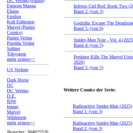
DC Vertigo (Panini)
Egmont Manga
Inferno Girl Red: Book Two (
Ehapa
Band 2: (von 3)
Epsilon
Kult Editionen
Godzilla: Escape The Deadzon
Marvel (Panini
Band 5: (von 6)
Comics)
Panini Verlag
Spider-Man Noir - Vol. 4 (202
Piredda Verlag
Band 4: (von 5)
Splitter
Tokyopop
Predator Kills The Marvel Univ
mehr zeigen>>
2026)
Band 5: (von 5)
US Verlage
Dark Horse
DC
Weitere Comics der Serie:
DC Vertigo
D.E.
IDW
Radioactive Spider-Man (2025)
Image
Band 1: (von 3)
Marvel
Wildstorm
mehr zeigen>>
Radioactive Spider-Man (2025)
Band 2: (von 3)
Besucher
384825526