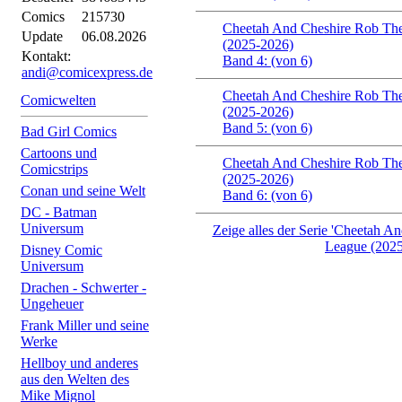
Comics
215730
Cheetah And Cheshire Rob The
Update
06.08.2026
(2025-2026)
Kontakt:
Band 4: (von 6)
andi@comicexpress.de
Cheetah And Cheshire Rob The
Comicwelten
(2025-2026)
Band 5: (von 6)
Bad Girl Comics
Cartoons und
Cheetah And Cheshire Rob The
Comicstrips
(2025-2026)
Conan und seine Welt
Band 6: (von 6)
DC - Batman
Universum
Zeige alles der Serie 'Cheetah A
League (2025
Disney Comic
Universum
Drachen - Schwerter -
Ungeheuer
Frank Miller und seine
Werke
Hellboy und anderes
aus den Welten des
Mike Mignol