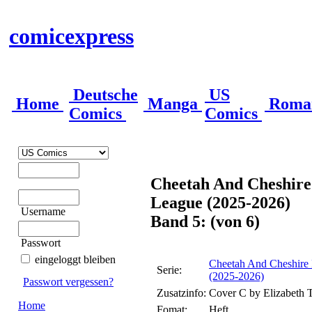
comicexpress
Deutsche
US
Home
Manga
Roma
Comics
Comics
Cheetah And Cheshire
League (2025-2026)
Username
Band 5: (von 6)
Passwort
eingeloggt bleiben
Cheetah And Cheshire 
Serie:
(2025-2026)
Passwort vergessen?
Zusatzinfo:
Cover C by Elizabeth 
Home
Fomat:
Heft