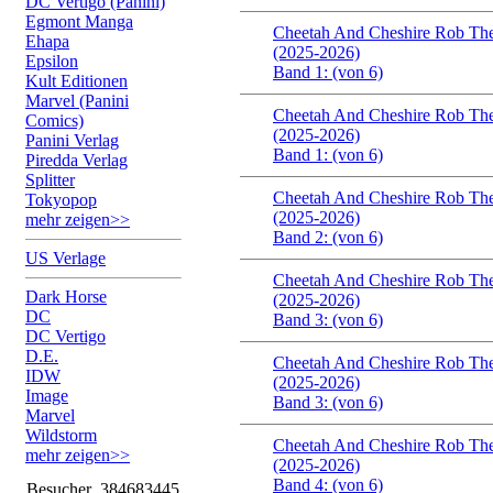
DC Vertigo (Panini)
Egmont Manga
Cheetah And Cheshire Rob The
Ehapa
(2025-2026)
Epsilon
Band 1: (von 6)
Kult Editionen
Marvel (Panini
Cheetah And Cheshire Rob The
Comics)
(2025-2026)
Panini Verlag
Band 1: (von 6)
Piredda Verlag
Splitter
Cheetah And Cheshire Rob The
Tokyopop
(2025-2026)
mehr zeigen>>
Band 2: (von 6)
US Verlage
Cheetah And Cheshire Rob The
Dark Horse
(2025-2026)
DC
Band 3: (von 6)
DC Vertigo
D.E.
Cheetah And Cheshire Rob The
IDW
(2025-2026)
Image
Band 3: (von 6)
Marvel
Wildstorm
Cheetah And Cheshire Rob The
mehr zeigen>>
(2025-2026)
Band 4: (von 6)
Besucher
384683445