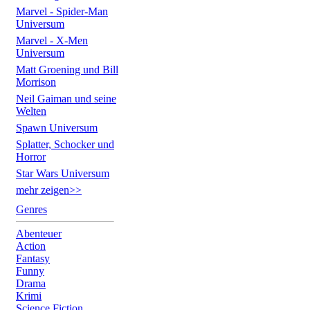
Marvel - Spider-Man
Universum
Marvel - X-Men
Universum
Matt Groening und Bill
Morrison
Neil Gaiman und seine
Welten
Spawn Universum
Splatter, Schocker und
Horror
Star Wars Universum
mehr zeigen>>
Genres
Abenteuer
Action
Fantasy
Funny
Drama
Krimi
Science Fiction