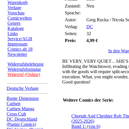
Warenkorb
Zustand:
Neu
Verlage
Vorschau
Sprache:
Comicwelten
Autor:
Greg Rucka / Nicola Sc
Genres
Verlag:
DC
Kataloge
Links
Seiten:
32
Service/AGB
Preis:
4,99 €
Impressum
Comics ab 18
In den War
Newsletter
BE VERY, VERY QUIET…SHE'
Widerrufsbelehrung
Infiltrating the Watchtower, evading 
Widerrufsformular
with the goods will require split-sec
Widerruf (Online)
execution. What, you might wonder,
Good question!
Deutsche Verlage
Bunte Dimension
Weitere Comics der Serie:
Carlsen
Carlsen Manga
Cross Cult
Cheetah And Cheshire Rob The
DC Deutschland
(2025-2026)
(Panini Comics)
Band 1: (von 6)