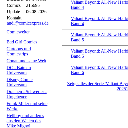
Valiant Beyond: All-New Harbi
Comics
215695
Band 4
Update
06.08.2026
Kontakt:
Valiant Beyond: All-New Harbi
andi@comicexpress.de
Band 4
Comicwelten
Valiant Beyond: All-New Harbi
Band 5
Bad Girl Comics
Cartoons und
Valiant Beyond: All-New Harbi
Comicstrips
Band 5
Conan und seine Welt
Valiant Beyond: All-New Harbi
DC - Batman
Band 6
Universum
Disney Comic
Zeige alles der Serie 'Valiant Be
Universum
2025)
Drachen - Schwerter -
Ungeheuer
Frank Miller und seine
Werke
Hellboy und anderes
aus den Welten des
Mike Mignol