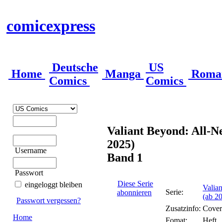
comicexpress
Deutsche
US
Home
Manga
Roma
Comics
Comics
Valiant Beyond: All-N
2025)
Username
Band 1
Passwort
Diese Serie
eingeloggt bleiben
Valia
Serie:
abonnieren
(ab 2
Passwort vergessen?
Zusatzinfo:
Cover
Home
Fomat:
Heft