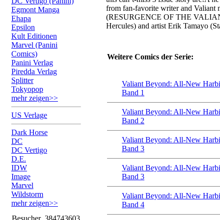
DC Vertigo (Panini)
from fan-favorite writer and Valiant
Egmont Manga
(RESURGENCE OF THE VALIANT
Ehapa
Hercules) and artist Erik Tamayo (St
Epsilon
Kult Editionen
Marvel (Panini
Comics)
Weitere Comics der Serie:
Panini Verlag
Piredda Verlag
Splitter
Valiant Beyond: All-New Harbi
Tokyopop
Band 1
mehr zeigen>>
Valiant Beyond: All-New Harbi
US Verlage
Band 2
Dark Horse
Valiant Beyond: All-New Harbi
DC
Band 3
DC Vertigo
D.E.
IDW
Valiant Beyond: All-New Harbi
Image
Band 3
Marvel
Wildstorm
Valiant Beyond: All-New Harbi
mehr zeigen>>
Band 4
Besucher
384743603