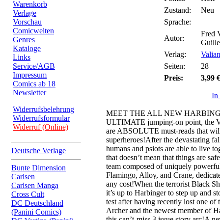
Warenkorb
Zustand:
Neu
Verlage
Vorschau
Sprache:
Comicwelten
Fred 
Autor:
Genres
Guill
Kataloge
Verlag:
Valian
Links
Service/AGB
Seiten:
28
Impressum
Preis:
3,99 
Comics ab 18
Newsletter
In
Widerrufsbelehrung
MEET THE ALL NEW HARBINGER!
Widerrufsformular
ULTIMATE jumping-on point, the Va
Widerruf (Online)
are ABSOLUTE must-reads that wil
superheroes!After the devastating fa
humans and psiots are able to live tog
Deutsche Verlage
that doesn’t mean that things are saf
team composed of uniquely powerful 
Bunte Dimension
Flamingo, Alloy, and Crane, dedicated
Carlsen
any cost!When the terrorist Black Sh
Carlsen Manga
it’s up to Harbinger to step up and st
Cross Cult
test after having recently lost one of t
DC Deutschland
Archer and the newest member of Harb
(Panini Comics)
this can’t-miss 3 issue story arc!A n