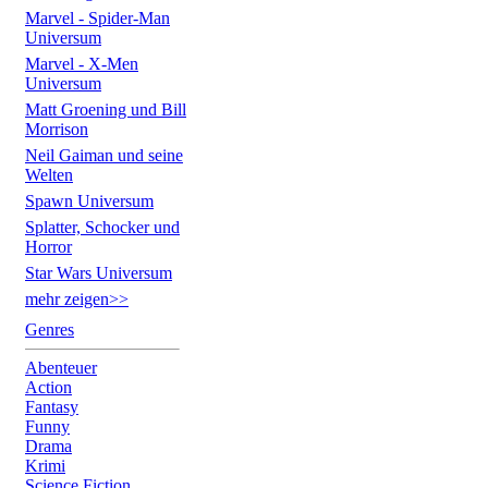
Marvel - Spider-Man
Universum
Marvel - X-Men
Universum
Matt Groening und Bill
Morrison
Neil Gaiman und seine
Welten
Spawn Universum
Splatter, Schocker und
Horror
Star Wars Universum
mehr zeigen>>
Genres
Abenteuer
Action
Fantasy
Funny
Drama
Krimi
Science Fiction