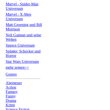
Marvel - Spider-Man
Universum
Marvel - X-Men
Universum
Matt Groening und Bill
Morrison
Neil Gaiman und seine
Welten
Spawn Universum
Splatter, Schocker und
Horror
Star Wars Universum
mehr zeigen>>
Genres
Abenteuer
Action
Fantasy
Funny
Drama
Krimi
Science Fiction