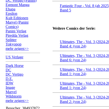
DC Vertigo (Panini)
Egmont Manga
Fantastic Four - Vol. 8 (ab 2025
Ehapa
Band 5
Epsilon
Kult Editionen
Marvel (Panini
Comics)
Weitere Comics der Serie:
Panini Verlag
Piredda Verlag
Splitter
Ultimates, The - Vol. 3 (2024-2
Tokyopop
Band 4: (von 24)
mehr zeigen>>
Ultimates, The - Vol. 3 (2024-2
US Verlage
Band 6: (von 24)
Dark Horse
Ultimates, The - Vol. 3 (2024-2
DC
Band 1: (von 24)
DC Vertigo
D.E.
IDW
Ultimates, The - Vol. 3 (2024-2
Image
Band 1: (von 24)
Marvel
Wildstorm
Ultimates, The - Vol. 3 (2024-2
mehr zeigen>>
Band 2: (von 24)
Besucher
384937872