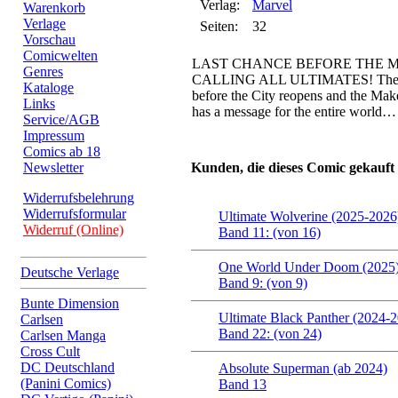
Verlag:
Marvel
Warenkorb
Verlage
Seiten:
32
Vorschau
Comicwelten
LAST CHANCE BEFORE THE 
Genres
CALLING ALL ULTIMATES! There's
Kataloge
before the City reopens and the Ma
Links
has a message for the entire world…
Service/AGB
Impressum
Comics ab 18
Newsletter
Kunden, die dieses Comic gekauft
Widerrufsbelehrung
Widerrufsformular
Ultimate Wolverine (2025-2026
Widerruf (Online)
Band 11: (von 16)
One World Under Doom (2025
Deutsche Verlage
Band 9: (von 9)
Bunte Dimension
Ultimate Black Panther (2024-
Carlsen
Band 22: (von 24)
Carlsen Manga
Cross Cult
DC Deutschland
Absolute Superman (ab 2024)
(Panini Comics)
Band 13