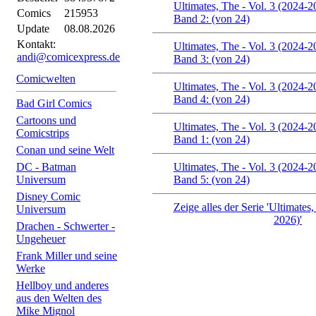
Ultimates, The - Vol. 3 (2024-2
Comics
215953
Band 2: (von 24)
Update
08.08.2026
Kontakt:
Ultimates, The - Vol. 3 (2024-2
andi@comicexpress.de
Band 3: (von 24)
Comicwelten
Ultimates, The - Vol. 3 (2024-2
Band 4: (von 24)
Bad Girl Comics
Cartoons und
Ultimates, The - Vol. 3 (2024-2
Comicstrips
Band 1: (von 24)
Conan und seine Welt
DC - Batman
Ultimates, The - Vol. 3 (2024-2
Universum
Band 5: (von 24)
Disney Comic
Zeige alles der Serie 'Ultimates,
Universum
2026)'
Drachen - Schwerter -
Ungeheuer
Frank Miller und seine
Werke
Hellboy und anderes
aus den Welten des
Mike Mignol