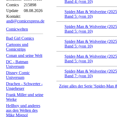
Band 4: (von 10)
Comics
215898
Update
08.08.2026
Spider-Man & Wolverine (2025
Kontakt:
Band 5: (von 10)
andi@comicexpress.de
Spider-Man & Wolverine (2025
Comicwelten
Band 5: (von 10)
Bad Girl Comics
Spider-Man & Wolverine (2025
Cartoons und
Band 5: (von 10)
Comicstrips
Conan und seine Welt
Spider-Man & Wolverine (2025
Band 5: (von 10)
DC - Batman
Universum
Spider-Man & Wolverine (2025
Disney Comic
Band 7: (von 10)
Universum
Drachen - Schwerter -
Zeige alles der Serie 'Spider-Man
Ungeheuer
Frank Miller und seine
Werke
Hellboy und anderes
aus den Welten des
Mike Mignol