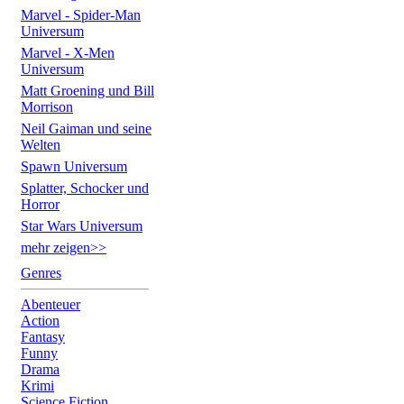
Marvel - Spider-Man
Universum
Marvel - X-Men
Universum
Matt Groening und Bill
Morrison
Neil Gaiman und seine
Welten
Spawn Universum
Splatter, Schocker und
Horror
Star Wars Universum
mehr zeigen>>
Genres
Abenteuer
Action
Fantasy
Funny
Drama
Krimi
Science Fiction