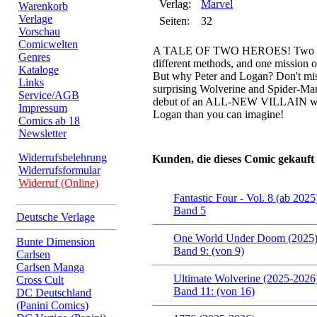
Verlag:
Marvel
Warenkorb
Verlage
Seiten:
32
Vorschau
Comicwelten
A TALE OF TWO HEROES! Two diff
Genres
different methods, and one mission o
Kataloge
But why Peter and Logan? Don't miss
Links
surprising Wolverine and Spider-Man
Service/AGB
debut of an ALL-NEW VILLAIN who
Impressum
Logan than you can imagine!
Comics ab 18
Newsletter
Widerrufsbelehrung
Kunden, die dieses Comic gekauft
Widerrufsformular
Widerruf (Online)
Fantastic Four - Vol. 8 (ab 2025
Band 5
Deutsche Verlage
One World Under Doom (2025
Bunte Dimension
Band 9: (von 9)
Carlsen
Carlsen Manga
Ultimate Wolverine (2025-2026
Cross Cult
Band 11: (von 16)
DC Deutschland
(Panini Comics)