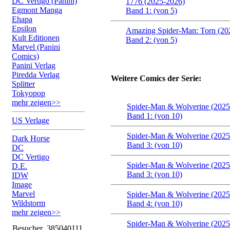
DC Vertigo (Panini)
1776 (2025-2026)
Egmont Manga
Band 1: (von 5)
Ehapa
Epsilon
Amazing Spider-Man: Torn (20
Kult Editionen
Band 2: (von 5)
Marvel (Panini
Comics)
Panini Verlag
Piredda Verlag
Weitere Comics der Serie:
Splitter
Tokyopop
mehr zeigen>>
Spider-Man & Wolverine (2025
Band 1: (von 10)
US Verlage
Spider-Man & Wolverine (2025
Dark Horse
Band 3: (von 10)
DC
DC Vertigo
Spider-Man & Wolverine (2025
D.E.
Band 3: (von 10)
IDW
Image
Marvel
Spider-Man & Wolverine (2025
Wildstorm
Band 4: (von 10)
mehr zeigen>>
Spider-Man & Wolverine (2025
Besucher
385040111