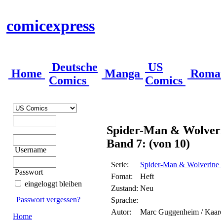
comicexpress
Deutsche
US
Home
Manga
Roma
Comics
Comics
Spider-Man & Wolveri
Band 7: (von 10)
Username
Serie:
Spider-Man & Wolverine
Passwort
Fomat:
Heft
eingeloggt bleiben
Zustand:
Neu
Passwort vergessen?
Sprache:
Autor:
Marc Guggenheim / Kaar
Home