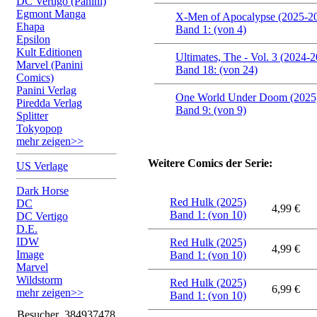
DC Vertigo (Panini)
Egmont Manga
X-Men of Apocalypse (2025-2
Ehapa
Band 1: (von 4)
Epsilon
Kult Editionen
Ultimates, The - Vol. 3 (2024-
Marvel (Panini
Band 18: (von 24)
Comics)
Panini Verlag
One World Under Doom (2025
Piredda Verlag
Band 9: (von 9)
Splitter
Tokyopop
mehr zeigen>>
Weitere Comics der Serie:
US Verlage
Dark Horse
Red Hulk (2025)
DC
4,99 €
Band 1: (von 10)
DC Vertigo
D.E.
IDW
Red Hulk (2025)
4,99 €
Image
Band 1: (von 10)
Marvel
Wildstorm
Red Hulk (2025)
6,99 €
mehr zeigen>>
Band 1: (von 10)
Besucher
384937478