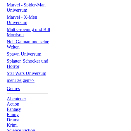
Marvel - Spider-Man
Universum
Marvel - X-Men
Universum
Matt Groening und Bill
Morrison
Neil Gaiman und seine
Welten
Spawn Universum
Splatter, Schocker und
Horror
Star Wars Universum
mehr zeigen>>
Genres
Abenteuer
Action
Fantasy
Funny
Drama
Krimi
Science Fiction