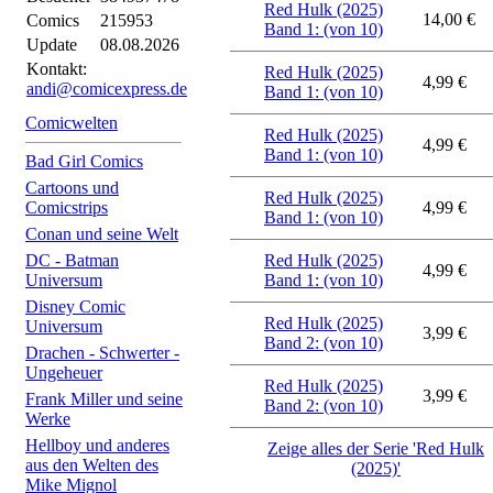
Red Hulk (2025)
14,00 €
Comics
215953
Band 1: (von 10)
Update
08.08.2026
Kontakt:
Red Hulk (2025)
4,99 €
andi@comicexpress.de
Band 1: (von 10)
Comicwelten
Red Hulk (2025)
4,99 €
Band 1: (von 10)
Bad Girl Comics
Cartoons und
Red Hulk (2025)
Comicstrips
4,99 €
Band 1: (von 10)
Conan und seine Welt
DC - Batman
Red Hulk (2025)
4,99 €
Universum
Band 1: (von 10)
Disney Comic
Red Hulk (2025)
Universum
3,99 €
Band 2: (von 10)
Drachen - Schwerter -
Ungeheuer
Red Hulk (2025)
3,99 €
Frank Miller und seine
Band 2: (von 10)
Werke
Hellboy und anderes
Zeige alles der Serie 'Red Hulk
aus den Welten des
(2025)'
Mike Mignol