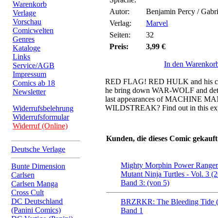
Warenkorb
Autor:
Benjamin Percy / Gab
Verlage
Vorschau
Verlag:
Marvel
Comicwelten
Seiten:
32
Genres
Preis:
3,99 €
Kataloge
Links
In den Warenkor
Service/AGB
Impressum
RED FLAG! RED HULK and his c
Comics ab 18
he bring down WAR-WOLF and det
Newsletter
last appearances of MACHINE 
WILDSTREAK? Find out in this explo
Widerrufsbelehrung
Widerrufsformular
Widerruf (Online)
Kunden, die dieses Comic gekauft
Deutsche Verlage
Mighty Morphin Power Rangers
Bunte Dimension
Mutant Ninja Turtles - Vol. 3 
Carlsen
Band 3: (von 5)
Carlsen Manga
Cross Cult
DC Deutschland
BRZRKR: The Bleeding Tide 
(Panini Comics)
Band 1