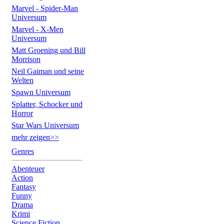
Marvel - Spider-Man
Universum
Marvel - X-Men
Universum
Matt Groening und Bill
Morrison
Neil Gaiman und seine
Welten
Spawn Universum
Splatter, Schocker und
Horror
Star Wars Universum
mehr zeigen>>
Genres
Abenteuer
Action
Fantasy
Funny
Drama
Krimi
Science Fiction