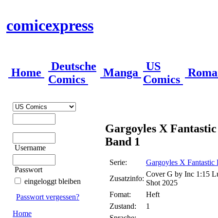
comicexpress
Deutsche
US
Home
Manga
Roma
Comics
Comics
Gargoyles X Fantastic
Band 1
Username
Serie:
Gargoyles X Fantastic 
Passwort
Cover G by Inc 1:15 Lu
Zusatzinfo:
eingeloggt bleiben
Shot 2025
Fomat:
Heft
Passwort vergessen?
Zustand:
1
Home
Sprache: