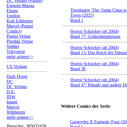
DC Vertigo (Panini)
Egmont Manga
Terminator, The: Santa Claus i
Ehapa
Town (2025)
Epsilon
Band 1
Kult Editionen
Marvel (Panini
Comics)
Horror Schocker (ab 2004)
Panini Verlag
Band 77: Götterdämmerung
Piredda Verlag
Splitter
Horror Schocker (ab 2004)
Tokyopop
Band 13: Das Reich der Dämo
mehr zeigen>>
Horror Schocker (ab 2004)
US Verlage
Band 38
Dark Horse
Horror Schocker (ab 2004)
DC
Band 47: Rituale und andere H
DC Vertigo
D.E.
IDW
Image
Weitere Comics der Serie:
Marvel
Wildstorm
mehr zeigen>>
Gargoyles X Fantastic Four (20
Besucher
385031928
Band 1