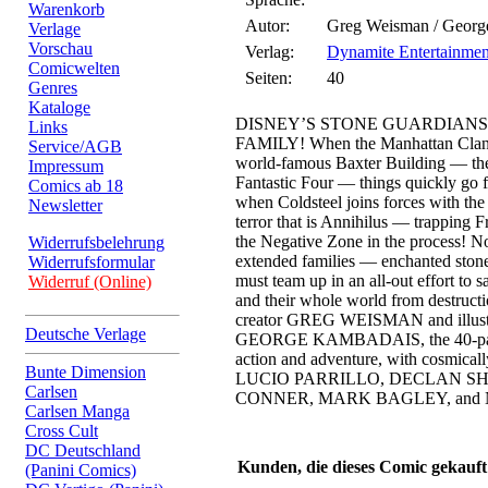
Warenkorb
Autor:
Greg Weisman / George
Verlage
Vorschau
Verlag:
Dynamite Entertainmen
Comicwelten
Seiten:
40
Genres
Kataloge
DISNEY’S STONE GUARDIANS
Links
FAMILY! When the Manhattan Clan ar
Service/AGB
world-famous Baxter Building — the
Impressum
Fantastic Four — things quickly go f
Comics ab 18
when Coldsteel joins forces with th
Newsletter
terror that is Annihilus — trapping F
the Negative Zone in the process! No
Widerrufsbelehrung
extended families — enchanted ston
Widerrufsformular
must team up in an all-out effort to sa
Widerruf (Online)
and their whole world from destruct
creator GREG WEISMAN and illustrat
Deutsche Verlage
GEORGE KAMBADAIS, the 40-page s
action and adventure, with cosmicall
Bunte Dimension
LUCIO PARRILLO, DECLAN S
Carlsen
CONNER, MARK BAGLEY, and
Carlsen Manga
Cross Cult
DC Deutschland
Kunden, die dieses Comic gekauft
(Panini Comics)