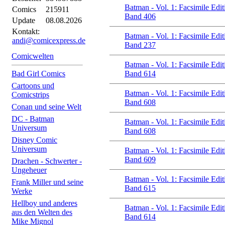
Batman - Vol. 1: Facsimile Edit
Comics
215911
Band 406
Update
08.08.2026
Kontakt:
Batman - Vol. 1: Facsimile Edit
andi@comicexpress.de
Band 237
Comicwelten
Batman - Vol. 1: Facsimile Edit
Bad Girl Comics
Band 614
Cartoons und
Batman - Vol. 1: Facsimile Edit
Comicstrips
Band 608
Conan und seine Welt
DC - Batman
Batman - Vol. 1: Facsimile Edit
Universum
Band 608
Disney Comic
Universum
Batman - Vol. 1: Facsimile Edit
Band 609
Drachen - Schwerter -
Ungeheuer
Batman - Vol. 1: Facsimile Edit
Frank Miller und seine
Band 615
Werke
Hellboy und anderes
Batman - Vol. 1: Facsimile Edit
aus den Welten des
Band 614
Mike Mignol