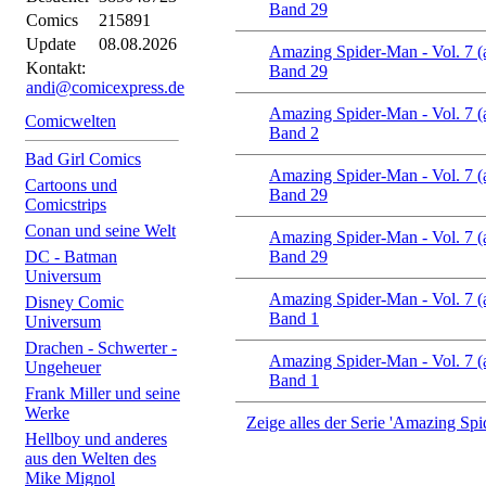
Band 29
Comics
215891
Update
08.08.2026
Amazing Spider-Man - Vol. 7 (
Kontakt:
Band 29
andi@comicexpress.de
Amazing Spider-Man - Vol. 7 (
Comicwelten
Band 2
Bad Girl Comics
Amazing Spider-Man - Vol. 7 (
Cartoons und
Band 29
Comicstrips
Conan und seine Welt
Amazing Spider-Man - Vol. 7 (
DC - Batman
Band 29
Universum
Amazing Spider-Man - Vol. 7 (
Disney Comic
Band 1
Universum
Drachen - Schwerter -
Amazing Spider-Man - Vol. 7 (
Ungeheuer
Band 1
Frank Miller und seine
Werke
Zeige alles der Serie 'Amazing Spi
Hellboy und anderes
aus den Welten des
Mike Mignol