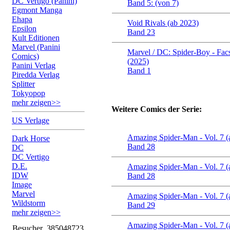
DC Vertigo (Panini)
Band 5: (von 7)
Egmont Manga
Ehapa
Void Rivals (ab 2023)
Epsilon
Band 23
Kult Editionen
Marvel (Panini
Marvel / DC: Spider-Boy - Facs
Comics)
(2025)
Panini Verlag
Band 1
Piredda Verlag
Splitter
Tokyopop
mehr zeigen>>
Weitere Comics der Serie:
US Verlage
Amazing Spider-Man - Vol. 7 (
Dark Horse
Band 28
DC
DC Vertigo
D.E.
Amazing Spider-Man - Vol. 7 (
IDW
Band 28
Image
Marvel
Amazing Spider-Man - Vol. 7 (
Wildstorm
Band 29
mehr zeigen>>
Amazing Spider-Man - Vol. 7 (
Besucher
385048723