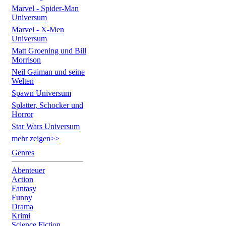
Marvel - Spider-Man
Universum
Marvel - X-Men
Universum
Matt Groening und Bill
Morrison
Neil Gaiman und seine
Welten
Spawn Universum
Splatter, Schocker und
Horror
Star Wars Universum
mehr zeigen>>
Genres
Abenteuer
Action
Fantasy
Funny
Drama
Krimi
Science Fiction