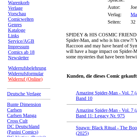
Warenkorb
Autor:
Joe
Verlage
Vorschau
Verlag:
Ma
Comicwelten
Seiten:
32
Genres
Kataloge
SPIDEY & HIS COSMIC FRIENDS! W
Links
Spider-Man, and who is his crew?! 
Service/AGB
Raccoon and may have heard of Sym
Impressum
will have a huge impact on Spider-
Comics ab 18
some mysteries that have been brew
Newsletter
Widerrufsbelehrung
Widerrufsformular
Kunden, die dieses Comic gekauft
Widerruf (Online)
Amazing Spider-Man - Vol. 7 (
Deutsche Verlage
Band 10
Bunte Dimension
Carlsen
Amazing Spider-Man - Vol. 7 (
Carlsen Manga
Band 11: Legacy Nr. 975
Cross Cult
DC Deutschland
Spawn: Black Ritual - The Bo
(Panini Comics)
(2025)