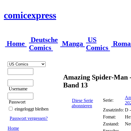
comicexpress
Deutsche
US
Home
Manga
Roma
Comics
Comics
Amazing Spider-Man - 
Band 13
Username
Ama
Serie:
Diese Serie
Passwort
20
abonnieren
eingeloggt bleiben
Zusatzinfo:
D -
Fomat:
Hef
Passwort vergessen?
Zustand:
Ne
Home
Sprache: