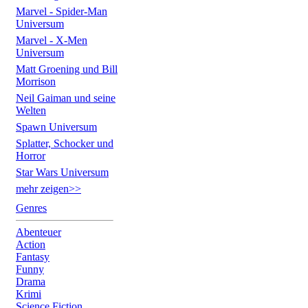
Marvel - Spider-Man
Universum
Marvel - X-Men
Universum
Matt Groening und Bill
Morrison
Neil Gaiman und seine
Welten
Spawn Universum
Splatter, Schocker und
Horror
Star Wars Universum
mehr zeigen>>
Genres
Abenteuer
Action
Fantasy
Funny
Drama
Krimi
Science Fiction