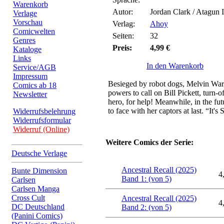
Warenkorb
Autor:
Jordan Clark / Atagun 
Verlage
Vorschau
Verlag:
Ahoy
Comicwelten
Seiten:
32
Genres
Preis:
4,99 €
Kataloge
Links
In den Warenkorb
Service/AGB
Impressum
Besieged by robot dogs, Melvin Warr
Comics ab 18
powers to call on Bill Pickett, turn-
Newsletter
hero, for help! Meanwhile, in the fu
to face with her captors at last.
Widerrufsbelehrung
Widerrufsformular
Widerruf (Online)
Weitere Comics der Serie:
Deutsche Verlage
Ancestral Recall (2025)
Bunte Dimension
4
Band 1: (von 5)
Carlsen
Carlsen Manga
Cross Cult
Ancestral Recall (2025)
4
DC Deutschland
Band 2: (von 5)
(Panini Comics)