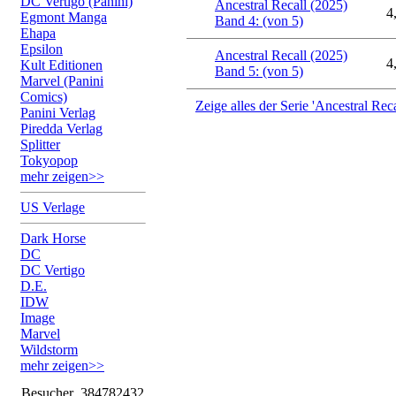
DC Vertigo (Panini)
Ancestral Recall (2025)
4
Egmont Manga
Band 4: (von 5)
Ehapa
Epsilon
Ancestral Recall (2025)
4
Kult Editionen
Band 5: (von 5)
Marvel (Panini
Comics)
Zeige alles der Serie 'Ancestral Reca
Panini Verlag
Piredda Verlag
Splitter
Tokyopop
mehr zeigen>>
US Verlage
Dark Horse
DC
DC Vertigo
D.E.
IDW
Image
Marvel
Wildstorm
mehr zeigen>>
Besucher
384782432