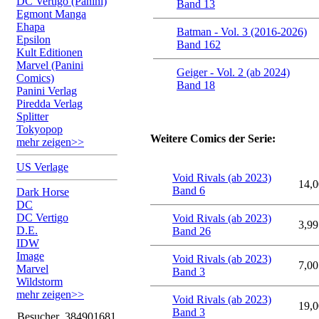
DC Vertigo (Panini)
Band 13
Egmont Manga
Ehapa
Batman - Vol. 3 (2016-2026)
Epsilon
Band 162
Kult Editionen
Marvel (Panini
Geiger - Vol. 2 (ab 2024)
Comics)
Band 18
Panini Verlag
Piredda Verlag
Splitter
Tokyopop
Weitere Comics der Serie:
mehr zeigen>>
US Verlage
Void Rivals (ab 2023)
14,0
Band 6
Dark Horse
DC
DC Vertigo
Void Rivals (ab 2023)
3,99
D.E.
Band 26
IDW
Image
Void Rivals (ab 2023)
7,00
Marvel
Band 3
Wildstorm
mehr zeigen>>
Void Rivals (ab 2023)
19,0
Band 3
Besucher
384901681