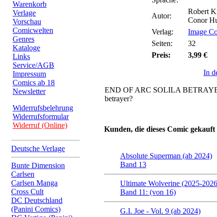
Warenkorb
Robert K
Verlage
Autor:
Conor Hu
Vorschau
Comicwelten
Verlag:
Image C
Genres
Seiten:
32
Kataloge
Preis:
3,99 €
Links
Service/AGB
In 
Impressum
Comics ab 18
END OF ARC SOLILA BETRAYED! 
Newsletter
betrayer?
Widerrufsbelehrung
Widerrufsformular
Widerruf (Online)
Kunden, die dieses Comic gekauft
Deutsche Verlage
Absolute Superman (ab 2024)
Band 13
Bunte Dimension
Carlsen
Carlsen Manga
Ultimate Wolverine (2025-2026
Cross Cult
Band 11: (von 16)
DC Deutschland
(Panini Comics)
G.I. Joe - Vol. 9 (ab 2024)