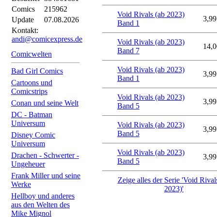
Comics
215962
Void Rivals (ab 2023)
3,99
Update
07.08.2026
Band 1
Kontakt:
andi@comicexpress.de
Void Rivals (ab 2023)
14,0
Band 7
Comicwelten
Void Rivals (ab 2023)
Bad Girl Comics
3,99
Band 1
Cartoons und
Comicstrips
Void Rivals (ab 2023)
3,99
Conan und seine Welt
Band 5
DC - Batman
Universum
Void Rivals (ab 2023)
3,99
Band 5
Disney Comic
Universum
Void Rivals (ab 2023)
Drachen - Schwerter -
3,99
Band 5
Ungeheuer
Frank Miller und seine
Zeige alles der Serie 'Void Rival
Werke
2023)'
Hellboy und anderes
aus den Welten des
Mike Mignol