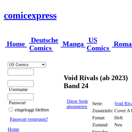
comicexpress
Deutsche
US
Home
Manga
Roma
Comics
Comics
Void Rivals (ab 2023)
Band 24
Username
Diese Serie
Passwort
Serie:
Void Riva
abonnieren
eingeloggt bleiben
Zusatzinfo:
Cover A 
Fomat:
Heft
Passwort vergessen?
Zustand:
Neu
Home
Sprache: