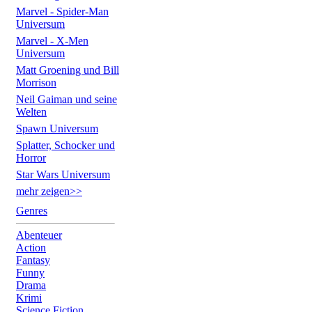
Marvel - Spider-Man
Universum
Marvel - X-Men
Universum
Matt Groening und Bill
Morrison
Neil Gaiman und seine
Welten
Spawn Universum
Splatter, Schocker und
Horror
Star Wars Universum
mehr zeigen>>
Genres
Abenteuer
Action
Fantasy
Funny
Drama
Krimi
Science Fiction